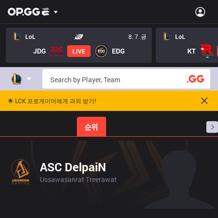
LoL
8. 7. 금
LoL
JDG
EDG
KT
LIVE
🌟 LCK 프로게이머에게 과외 받기!
홈
경기 일정
순위
통계
승부 예측
프로빌
ASC DelpaiN
Ussawasanrat Treerawat