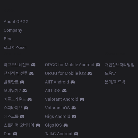
OP.GG
About OP.GG
Company
Blog
로고 히스토리
Products
Resources
리그오브레전드
OP.GG for Mobile Android
개인정보처리방침
전략적 팀 전투
OP.GG for Mobile iOS
도움말
발로란트
AllT Android
문의/피드백
오버워치2
AllT iOS
배틀그라운드
Valorant Android
슈퍼바이브
Valorant iOS
데스크톱
Gigs Android
스트리머 오버레이
Gigs iOS
Duo
TalkG Android