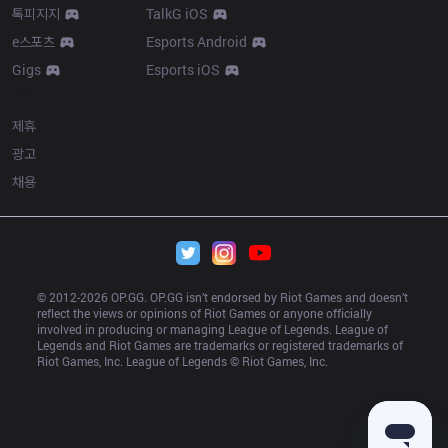
톡피지지
TalkG iOS
e스포츠
Esports Android
Gigs
Esports iOS
More
제휴
광고
채용
© 2012-
2026
 OP.GG. OP.GG isn’t endorsed by Riot Games and doesn’t 
reflect the views or opinions of Riot Games or anyone officially 
involved in producing or managing League of Legends. League of 
Legends and Riot Games are trademarks or registered trademarks of 
Riot Games, Inc. League of Legends © Riot Games, Inc.