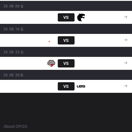
26. 08. 09 일
FXW7
VS
FUR
18:00
26. 08. 16 일
PNG
VS
FXW7
18:00
26. 08. 23 일
RED
VS
FXW7
16:00
26. 08. 29 토
FXW7
VS
LOS
18:00
OP.GG
About OP.GG