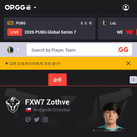
PUBG
8. 6. 목
LoL
2026 PUBG Global Series 7
WE
LIVE
🌟 LCK 프로게이머에게 과외 받기!
홈
경기 일정
순위
통계
승부 예측
프로빌
FXW7 Zothve
Arróspide Cristóbal