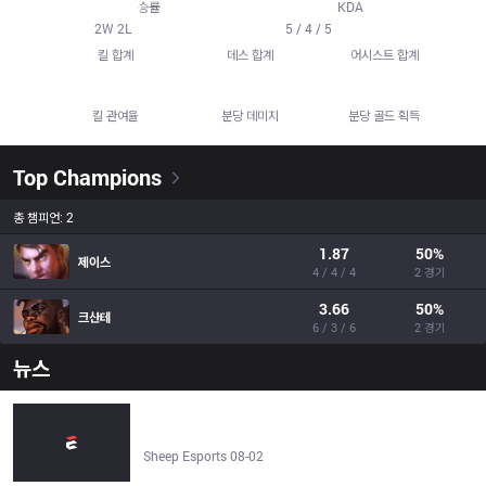
50.0
%
2.64
승률
KDA
19
14
18
2
W
2
L
5 / 4 / 5
킬 합계
데스 합계
어시스트 합계
61.7%
552.5
412.8
킬 관여율
분당 데미지
분당 골드 획득
Top Champions
총 챔피언: 2
1.87
50
%
제이스
4 / 4 / 4
2 경기
3.66
50
%
크산테
6 / 3 / 6
2 경기
뉴스
Fluxo W7M vs LOUD | CBLOL 2026 | 2026년 8월 2일 -
Sheep Esports
Sheep Esports 08-02