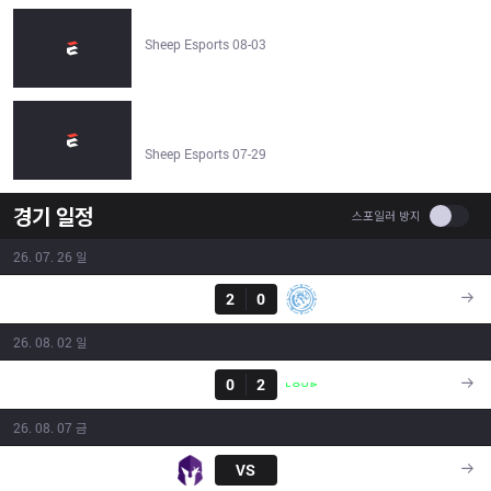
Fluxo W7M vs LOUD 0–2 | CBLOL 2026 - Sheep Esports
Sheep Esports 08-03
Fluxo W7M vs Leviatan 2–0 | CBLOL 2026 - Sheep
Esports
Sheep Esports 07-29
경기 일정
Use se
스포일러 방지
26. 07. 26 일
결과
FXW7
2
0
LEV
16:00
26. 08. 02 일
결과
FXW7
0
2
LLL
16:00
26. 08. 07 금
VKS
VS
FXW7
21:00