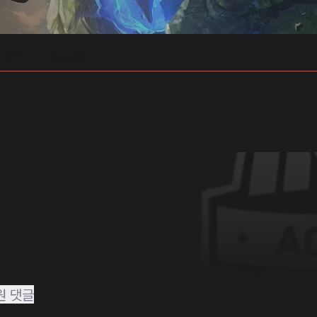
 예측
프로빌드
원 댓글