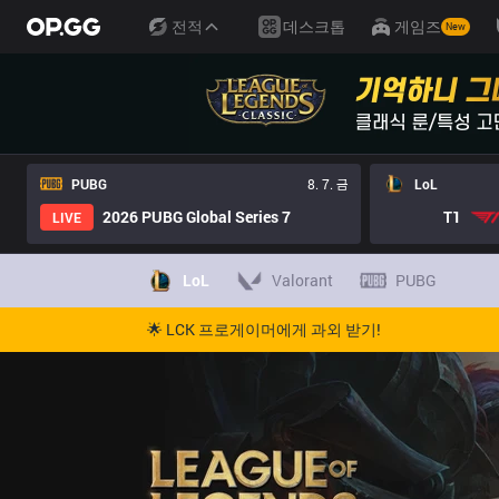
전적
데스크톱
게임즈
New
PUBG
8. 7. 금
LoL
2026 PUBG Global Series 7
T1
LIVE
LoL
Valorant
PUBG
🌟 LCK 프로게이머에게 과외 받기!