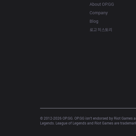
About OP.GG
Company
Blog
로고 히스토리
© 2012-
2026
 OP.GG. OP.GG isn’t endorsed by Riot Games an
Legends. League of Legends and Riot Games are trademarks