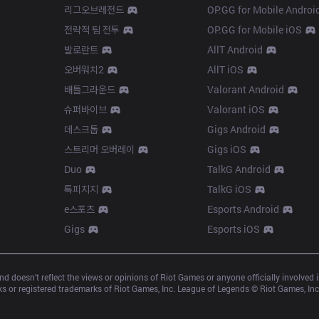
리그오브레전드
OP.GG for Mobile Androi
전략적 팀 전투
OP.GG for Mobile iOS
발로란트
AllT Android
오버워치2
AllT iOS
배틀그라운드
Valorant Android
슈퍼바이브
Valorant iOS
데스크톱
Gigs Android
스트리머 오버레이
Gigs iOS
Duo
TalkG Android
톡피지지
TalkG iOS
e스포츠
Esports Android
Gigs
Esports iOS
d doesn’t reflect the views or opinions of Riot Games or anyone officially involved
 or registered trademarks of Riot Games, Inc. League of Legends © Riot Games, Inc