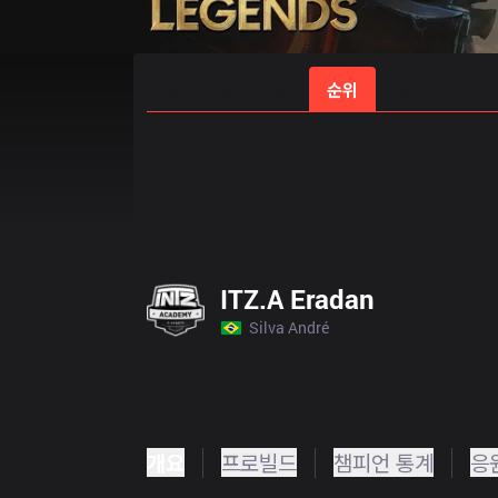
홈
경기 일정
순위
통계
승부
ITZ.A Eradan
Silva André
개요
프로빌드
챔피언 통계
응