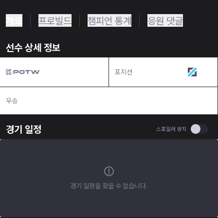
개요
프로빌드
챔피언 통계
응원 댓글
선수 상세 정보
포지션
미드
우승
N/A
경기 일정
Use se
스포일러 방지
경기 일정을 찾을 수 없습니다.