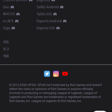
Duo
TalkG Android
톡피지지
TalkG iOS
e스포츠
Esports Android
Gigs
Esports iOS
More
제휴
광고
채용
© 2012-
2026
 OP.GG. OP.GG isn’t endorsed by Riot Games and doesn’t 
reflect the views or opinions of Riot Games or anyone officially 
involved in producing or managing League of Legends. League of 
Legends and Riot Games are trademarks or registered trademarks of 
Riot Games, Inc. League of Legends © Riot Games, Inc.