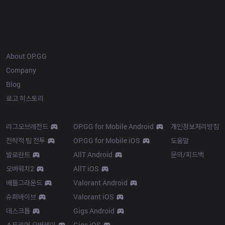
OP.GG
About OP.GG
Company
Blog
로고 히스토리
Products
Resources
리그오브레전드
OP.GG for Mobile Android
개인정보처리방침
전략적 팀 전투
OP.GG for Mobile iOS
도움말
발로란트
AllT Android
문의/피드백
오버워치2
AllT iOS
배틀그라운드
Valorant Android
슈퍼바이브
Valorant iOS
데스크톱
Gigs Android
스트리머 오버레이
Gigs iOS