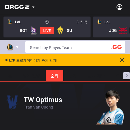
LoL
8. 6. 목
LoL
BGT
SU
JDG
LIVE
🌟 LCK 프로게이머에게 과외 받기!
홈
경기 일정
순위
통계
승부 예측
프로빌
TW Optimus
Tran Van Cuong