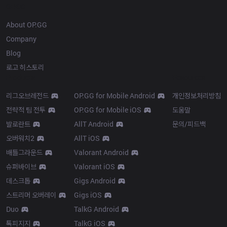
OP.GG
About OP.GG
Company
Blog
로고 히스토리
Products
Resources
리그오브레전드
OP.GG for Mobile Android
개인정보처리방침
전략적 팀 전투
OP.GG for Mobile iOS
도움말
발로란트
AllT Android
문의/피드백
오버워치2
AllT iOS
배틀그라운드
Valorant Android
슈퍼바이브
Valorant iOS
데스크톱
Gigs Android
스트리머 오버레이
Gigs iOS
Duo
TalkG Android
톡피지지
TalkG iOS