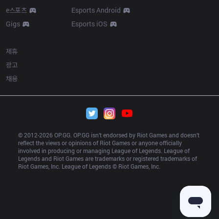
e스포츠
Esports Android
Gigs
Esports iOS
More
제휴
광고
채용
© 2012-
2026
 OP.GG. OP.GG isn’t endorsed by Riot Games and doesn’t 
reflect the views or opinions of Riot Games or anyone officially 
involved in producing or managing League of Legends. League of 
Legends and Riot Games are trademarks or registered trademarks of 
Riot Games, Inc. League of Legends © Riot Games, Inc.