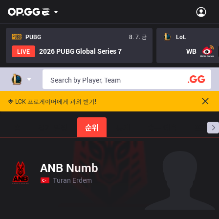
PUBG
8. 7. 금
LoL
2026 PUBG Global Series 7
WB
LIVE
🌟 LCK 프로게이머에게 과외 받기!
홈
경기 일정
순위
통계
승부 예측
프로빌
ANB Numb
Turan Erdem