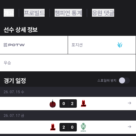
개요
프로빌드
챔피언 통계
응원 댓글
선수 상세 정보
포지션
정글
우승
N/A
경기 일정
Use se
스포일러 방지
26. 07. 15 수
결과
BAM
0
2
ANB
16:00
26. 07. 17 금
결과
ANB
2
0
JSK
16:00