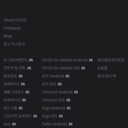
OP.GG
About OP.GG
Company
Blog
로고 히스토리
Products
Resources
리그오브레전드
OP.GG for Mobile Android
개인정보처리방침
전략적 팀 전투
OP.GG for Mobile iOS
도움말
발로란트
AllT Android
문의/피드백
오버워치2
AllT iOS
배틀그라운드
Valorant Android
슈퍼바이브
Valorant iOS
데스크톱
Gigs Android
스트리머 오버레이
Gigs iOS
Duo
TalkG Android