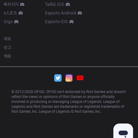
톡피지지
TalkG iOS
e스포츠
Esports Android
Gigs
Esports iOS
More
제휴
광고
채용
© 2012-
2026
 OP.GG. OP.GG isn’t endorsed by Riot Games and doesn’t 
reflect the views or opinions of Riot Games or anyone officially 
involved in producing or managing League of Legends. League of 
Legends and Riot Games are trademarks or registered trademarks of 
Riot Games, Inc. League of Legends © Riot Games, Inc.