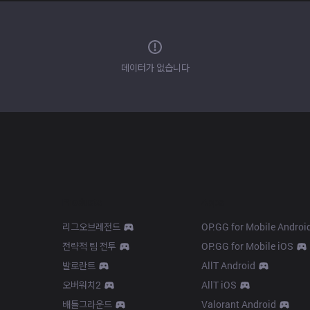
데이터가 없습니다
Products
Apps
리그오브레전드
OP.GG for Mobile Androi
전략적 팀 전투
OP.GG for Mobile iOS
발로란트
AllT Android
오버워치2
AllT iOS
배틀그라운드
Valorant Android