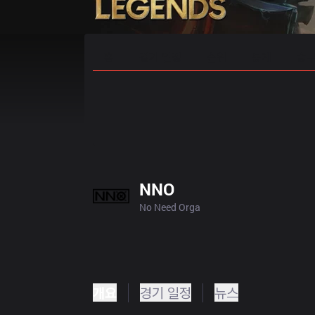
홈
경기 일정
순위
통계
승부
NNO
No Need Orga
개요
경기 일정
뉴스