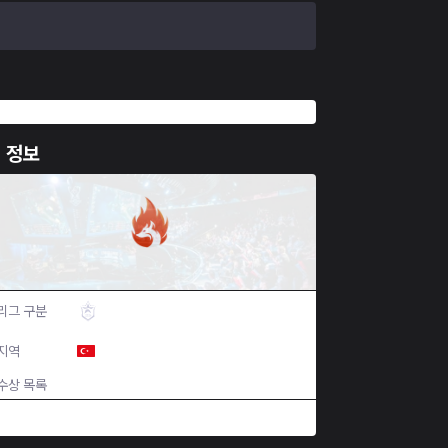
 정보
ting spoiler
FoxFire
리그 구분
TCL
지역
Turkey
수상 목록
N/A
역대 우승 목록