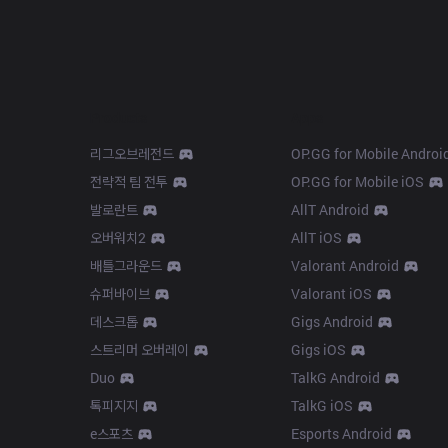
Products
Apps
리그오브레전드
OP.GG for Mobile Androi
전략적 팀 전투
OP.GG for Mobile iOS
발로란트
AllT Android
오버워치2
AllT iOS
배틀그라운드
Valorant Android
슈퍼바이브
Valorant iOS
데스크톱
Gigs Android
스트리머 오버레이
Gigs iOS
Duo
TalkG Android
톡피지지
TalkG iOS
e스포츠
Esports Android