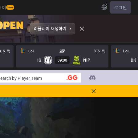
KO
레이
로그인
New
8. 6. 목
LoL
8. 6. 목
LoL
IG
NIP
DK
09:00