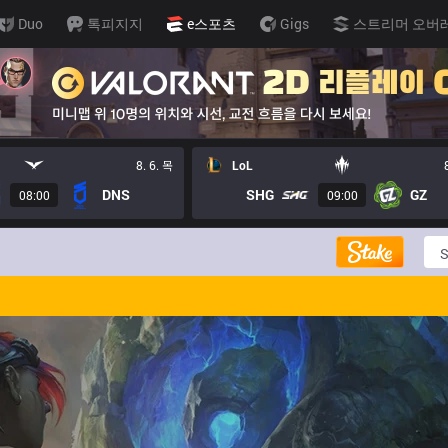
Duo
톡피지지
e스포츠
Gigs
스트리머 오버
8. 6. 목
LoL
DNS
SHG
GZ
08:00
09:00