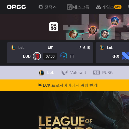
전적
데스크톱
게임즈
New
LoL
8. 6. 목
LoL
LGD
TT
KRX
07:00
LoL
Valorant
PUBG
🌟 LCK 프로게이머에게 과외 받기!