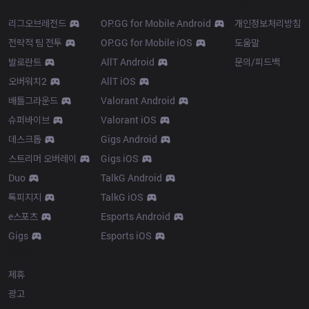
리그오브레전드
OP.GG for Mobile Android
개인정보처리방침
전략적 팀 전투
OP.GG for Mobile iOS
도움말
발로란트
AllT Android
문의/피드백
오버워치2
AllT iOS
배틀그라운드
Valorant Android
슈퍼바이브
Valorant iOS
데스크톱
Gigs Android
스트리머 오버레이
Gigs iOS
Duo
TalkG Android
톡피지지
TalkG iOS
e스포츠
Esports Android
Gigs
Esports iOS
More
제휴
광고