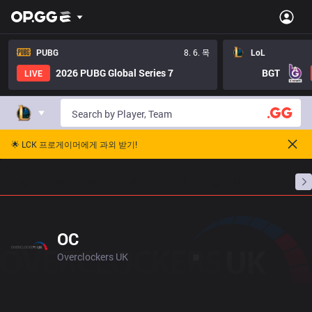
PUBG
8. 6. 목
LoL
2026 PUBG Global Series 7
BGT
LIVE
🌟 LCK 프로게이머에게 과외 받기!
홈
경기 일정
순위
통계
승부 예측
프로빌
OC
Overclockers UK