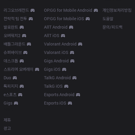
리그오브레전드
OP.GG for Mobile Android
개인정보처리방침
전략적 팀 전투
OP.GG for Mobile iOS
도움말
발로란트
AllT Android
문의/피드백
오버워치2
AllT iOS
배틀그라운드
Valorant Android
슈퍼바이브
Valorant iOS
데스크톱
Gigs Android
스트리머 오버레이
Gigs iOS
Duo
TalkG Android
톡피지지
TalkG iOS
e스포츠
Esports Android
Gigs
Esports iOS
More
제휴
광고