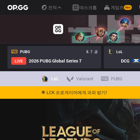
전적
데스크톱
게임즈
New
PUBG
8. 7. 금
LoL
2026 PUBG Global Series 7
DCG
LIVE
LoL
Valorant
PUBG
🌟 LCK 프로게이머에게 과외 받기!