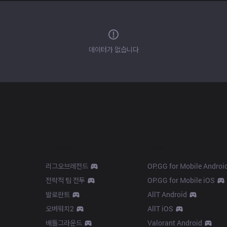
데이터가 없습니다
Products
Apps
리그오브레전드
OP.GG for Mobile Androi
전략적 팀 전투
OP.GG for Mobile iOS
발로란트
AllT Android
오버워치2
AllT iOS
배틀그라운드
Valorant Android