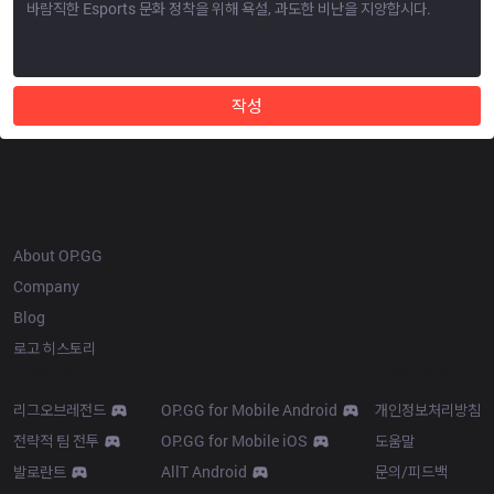
작성
OP.GG
About OP.GG
Company
Blog
로고 히스토리
Products
Resources
리그오브레전드
OP.GG for Mobile Android
개인정보처리방침
전략적 팀 전투
OP.GG for Mobile iOS
도움말
발로란트
AllT Android
문의/피드백