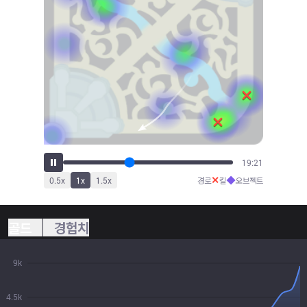
20:50
✕
◆
0.5
x
1
x
1.5
x
경로
킬
오브젝트
골드
경험치
9k
4.5k