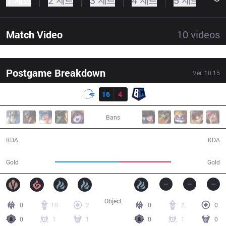
1 세트
2 세트
3 세트
4 세트
5 세트
Match Video
10
videos
Postgame Breakdown
Ver.
10.15
결과
DFM
16
4
BC
31:43
Bans
16 / 4 / 38
4 / 16 / 10
KDA
KDA
56,036
45,507
Gold
Gold
Object
0
10
2
0
2
0
0
1
1
0
1
0