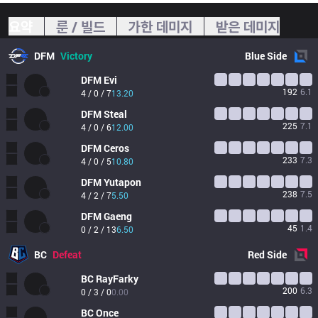
요약
룬 / 빌드
가한 데미지
받은 데미지
DFM
Victory
Blue
Side
DFM
Evi
192
6.1
4 / 0 / 7
13.20
DFM
Steal
225
7.1
4 / 0 / 6
12.00
DFM
Ceros
233
7.3
4 / 0 / 5
10.80
DFM
Yutapon
238
7.5
4 / 2 / 7
5.50
DFM
Gaeng
45
1.4
0 / 2 / 13
6.50
BC
Defeat
Red
Side
BC
RayFarky
200
6.3
0 / 3 / 0
0.00
BC
Once