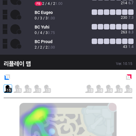
214
6.7
2 / 4 / 2
1.00
FB
BC
Eugeo
230
7.3
0 / 3 / 3
1.00
BC
Yuhi
263
8.3
0 / 4 / 3
0.75
BC
Proud
43
1.4
2 / 2 / 2
2.00
리플레이 맵
Ver.
10.15
Blue
Side
Red
Side
15
15
16
15
13
13
14
14
14
10