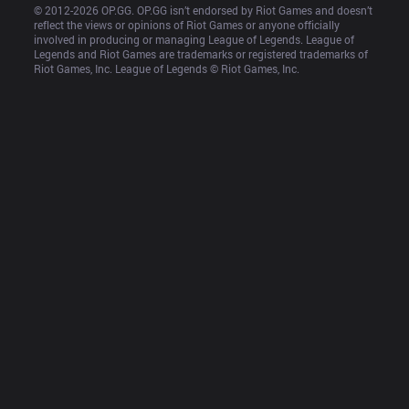
© 2012-
2026
 OP.GG. OP.GG isn’t endorsed by Riot Games and doesn’t 
reflect the views or opinions of Riot Games or anyone officially 
involved in producing or managing League of Legends. League of 
Legends and Riot Games are trademarks or registered trademarks of 
Riot Games, Inc. League of Legends © Riot Games, Inc.