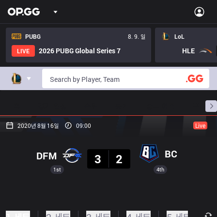
PUBG
8. 9. 일
LoL
2026 PUBG Global Series 7
HLE
LIVE
홈
경기 일정
순위
통계
승부 예측
프로빌
2020년 8월 16일
09:00
Live
결과
BC
DFM
3
2
1st
4th