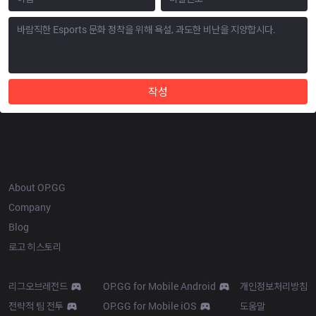
작성
OP.GG
About OP.GG
Company
Blog
로고 히스토리
Products
Resources
리그오브레전드
OP.GG for Mobile Android
개인정보처리방침
전략적 팀 전투
OP.GG for Mobile iOS
도움말