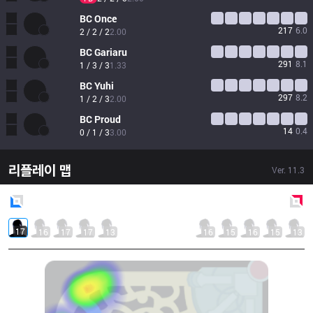
BC
Once
217
6.0
2 / 2 / 2
2.00
BC
Gariaru
291
8.1
1 / 3 / 3
1.33
BC
Yuhi
297
8.2
1 / 2 / 3
2.00
BC
Proud
14
0.4
0 / 1 / 3
3.00
리플레이 맵
Ver.
11.3
Blue
Side
Red
Side
17
16
17
17
13
16
15
16
15
13