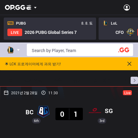
PUBG
8. 8. 토
LoL
2026 PUBG Global Series 7
CFO
LIVE
🌟 LCK 프로게이머에게 과외 받기!
홈
경기 일정
순위
통계
승부 예측
프로빌
2021년 2월 28일
11:30
Live
결과
SG
BC
0
1
6th
3rd