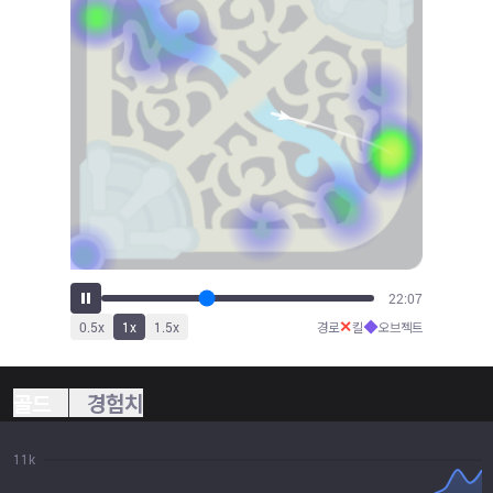
24:05
✕
◆
0.5
x
1
x
1.5
x
경로
킬
오브젝트
골드
경험치
11k