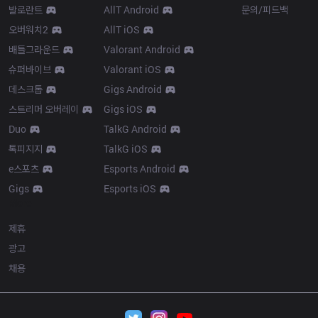
발로란트
AllT Android
문의/피드백
오버워치2
AllT iOS
배틀그라운드
Valorant Android
슈퍼바이브
Valorant iOS
데스크톱
Gigs Android
스트리머 오버레이
Gigs iOS
Duo
TalkG Android
톡피지지
TalkG iOS
e스포츠
Esports Android
Gigs
Esports iOS
More
제휴
광고
채용