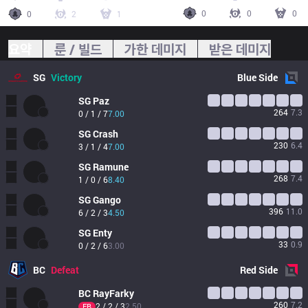
0
0
0
0
2
1
요약
룬 / 빌드
가한 데미지
받은 데미지
SG
Victory
Blue
Side
SG
Paz
264
7.3
0 / 1 / 7
7.00
SG
Crash
230
6.4
3 / 1 / 4
7.00
SG
Ramune
268
7.4
1 / 0 / 6
8.40
SG
Gango
396
11.0
6 / 2 / 3
4.50
SG
Enty
33
0.9
0 / 2 / 6
3.00
BC
Defeat
Red
Side
BC
RayFarky
260
7.2
2 / 2 / 3
2.50
FB