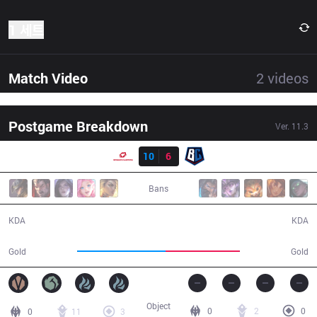
1 세트
Match Video
2
videos
Postgame Breakdown
Ver.
11.3
결과
SG
10
6
BC
36:05
Bans
10 / 6 / 26
6 / 10 / 14
KDA
KDA
65,108
55,071
Gold
Gold
Object
0
2
0
0
11
3