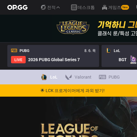
전적
데스크톱
게임즈
New
PUBG
8. 6. 목
LoL
2026 PUBG Global Series 7
BGT
LIVE
LoL
Valorant
PUBG
🌟 LCK 프로게이머에게 과외 받기!