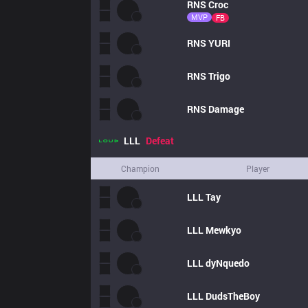
RNS
Croc
MVP
FB
RNS
YURI
RNS
Trigo
RNS
Damage
LLL
Defeat
Champion
Player
LLL
Tay
LLL
Mewkyo
LLL
dyNquedo
LLL
DudsTheBoy