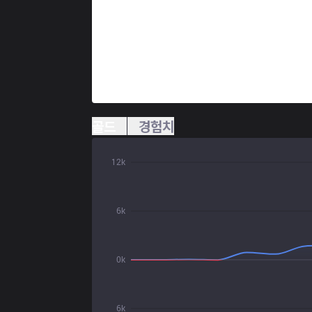
골드
경험치
12k
6k
0k
6k