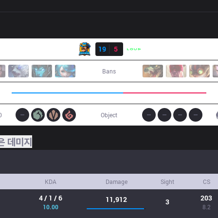
결과
RNS
19
5
LLL
Bans
0
Object
은 데미지
KDA
Damage
Sight
CS
4 / 1 / 6
203
11,912
3
10.00
8.2