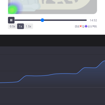
18:34
✕
◆
0.5
x
1
x
1.5
x
경로
킬
오브젝트