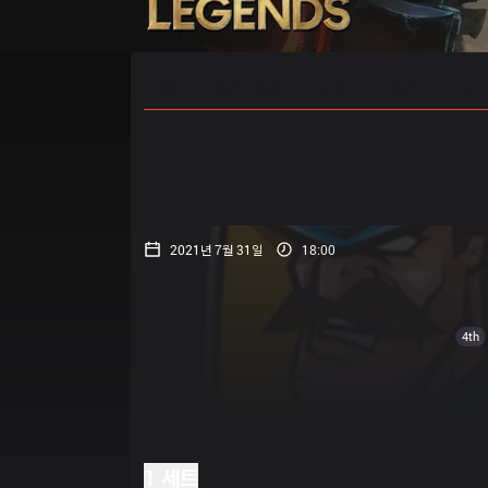
홈
경기 일정
순위
통계
승부
2021년 7월 31일
18:00
4th
1 세트