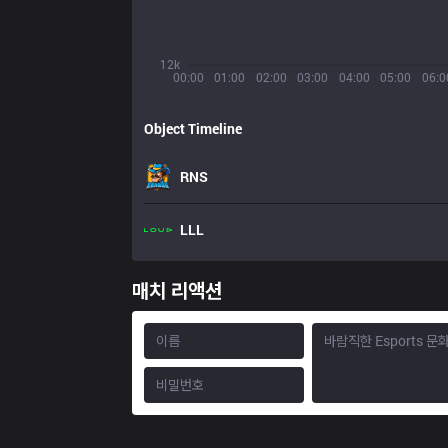
12k
00:00
01:00
02:00
03:00
04:00
05:00
06:0
Object Timeline
RNS
LLL
매치 리액션