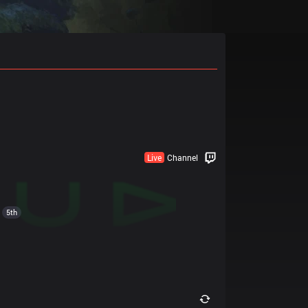
Live
Channel
5th