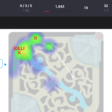
0 / 3 / 5
32
1,843
16
1.66
1.3