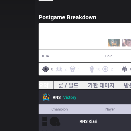
Postgame Breakdown
24:42
19 / 5 / 39
52,548
KDA
Gold
0
2
1
10
2
요약
룬 / 빌드
가한 데미지
받
RNS
Victory
Champion
Player
RNS
Kiari