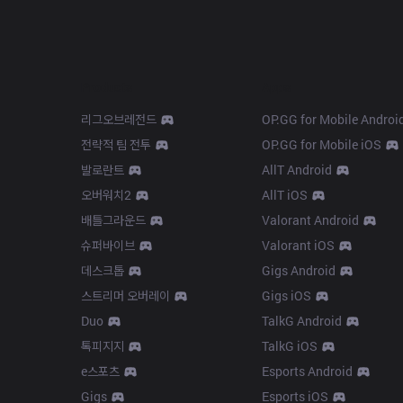
Products
Apps
리그오브레전드
OP.GG for Mobile Androi
전략적 팀 전투
OP.GG for Mobile iOS
발로란트
AllT Android
오버워치2
AllT iOS
배틀그라운드
Valorant Android
슈퍼바이브
Valorant iOS
데스크톱
Gigs Android
스트리머 오버레이
Gigs iOS
Duo
TalkG Android
톡피지지
TalkG iOS
e스포츠
Esports Android
Gigs
Esports iOS