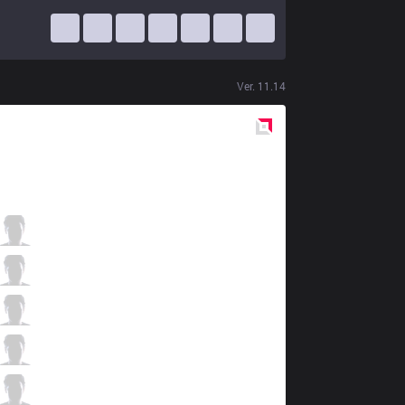
Ver.
11.14
Red
Side
LLL
Tay
0 / 3 / 2
LLL
Mewkyo
1 / 6 / 4
LLL
dyNquedo
3 / 4 / 2
LLL
DudsTheBoy
1 / 3 / 3
LLL
Ceos
0 / 3 / 5