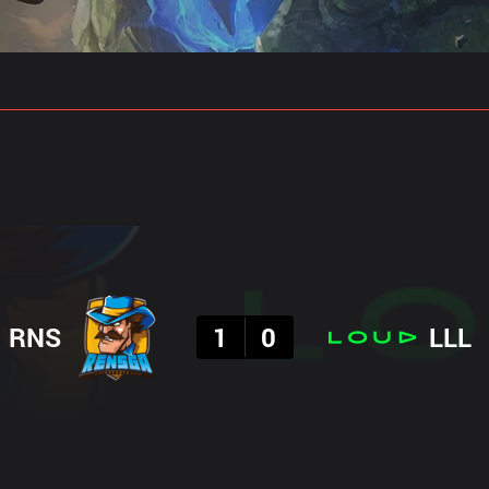
 예측
프로빌드
결과
RNS
1
0
LLL