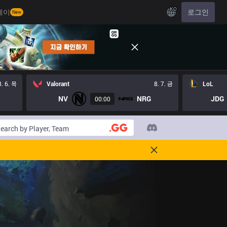
KO
레이
로그인
New
8. 6. 목
Valorant
8. 7. 금
LoL
NV
NRG
JDG
00:00