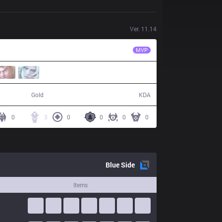
Ver.
11.14
RNS
Croc
MVP
39,150
5 / 19 / 16
Gold
KDA
0
3
0
0
0
0
Blue
Side
Items