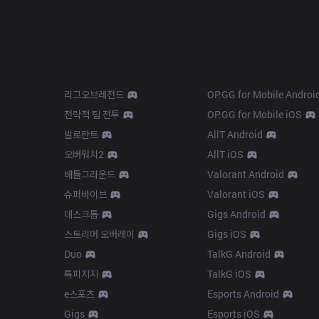
Products
Apps
리그오브레전드
OP.GG for Mobile Androi
전략적 팀 전투
OP.GG for Mobile iOS
발로란트
AllT Android
오버워치2
AllT iOS
배틀그라운드
Valorant Android
슈퍼바이브
Valorant iOS
데스크톱
Gigs Android
스트리머 오버레이
Gigs iOS
Duo
TalkG Android
톡피지지
TalkG iOS
e스포츠
Esports Android
Gigs
Esports iOS