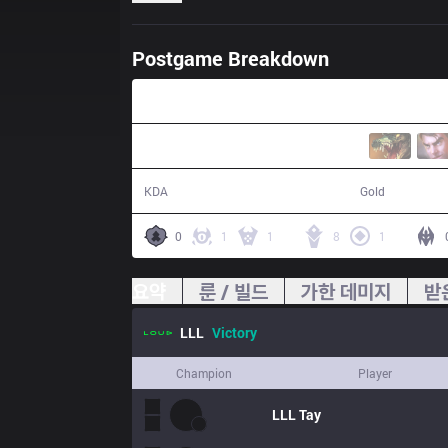
Postgame Breakdown
30:09
18 / 9 / 25
57,194
KDA
Gold
0
1
1
8
1
요약
룬 / 빌드
가한 데미지
받
LLL
Victory
Champion
Player
LLL
Tay