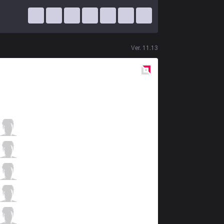
Ver.
11.13
Red
Side
ITZ
Hauz
0 / 6 / 2
ITZ
sting
5 / 4 / 1
ITZ
Envy
1 / 3 / 4
ITZ
micaO
3 / 2 / 2
ITZ
Professor
0 / 3 / 1