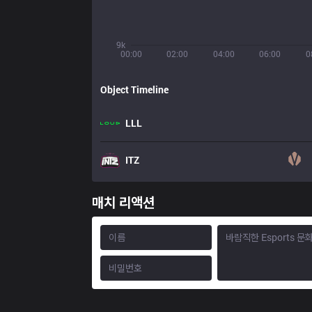
9k
00:00
02:00
04:00
06:00
0
Object Timeline
LLL
ITZ
매치 리액션