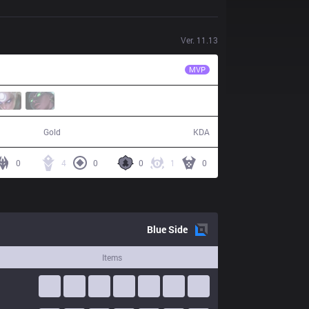
Ver.
11.13
LLL
dyNquedo
MVP
48,618
9 / 18 / 10
Gold
KDA
0
4
0
0
1
0
Blue
Side
Items