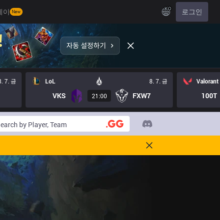
KO
레이
로그인
New
8. 7. 금
LoL
8. 7. 금
Valorant
VKS
FXW7
100T
21:00