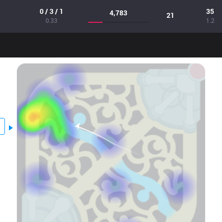
0 / 3 / 1
35
4,783
21
0.33
1.2