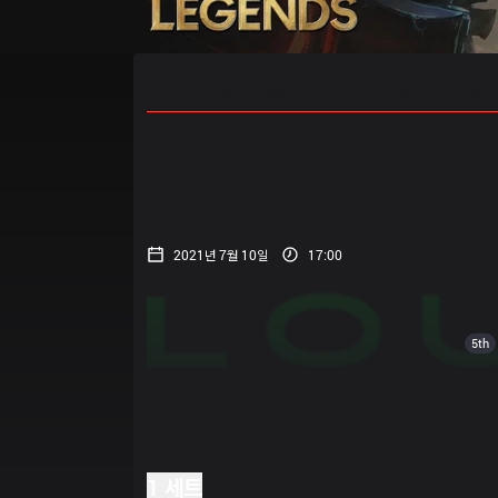
홈
경기 일정
순위
통계
승부
2021년 7월 10일
17:00
5th
1 세트