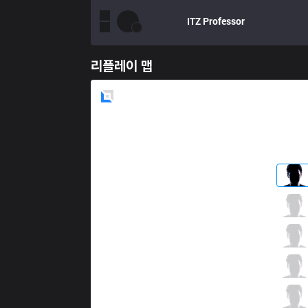
ITZ
Professor
리플레이 맵
Blue
Side
LLL
Tay
3 / 4 / 6
LLL
Mewkyo
1 / 1 / 8
LLL
dyNquedo
11 / 1 / 2
LLL
DudsTheBoy
2 / 2 / 3
LLL
Ceos
1 / 1 / 6