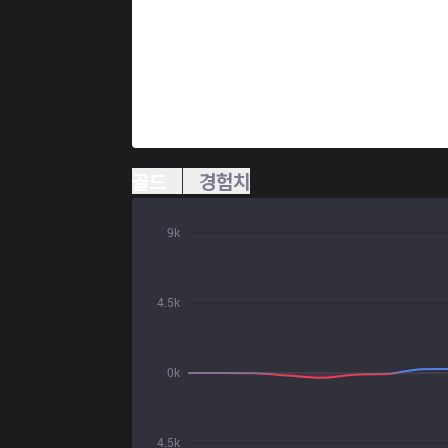
골드
경험치
9k
4.5k
0k
4.5k