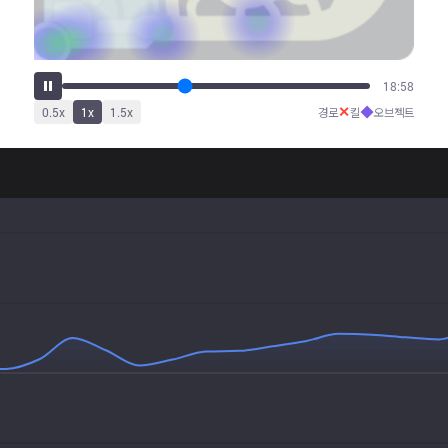
23:34
✕
◆
0.5
x
1
x
1.5
x
경로
킬
오브젝트