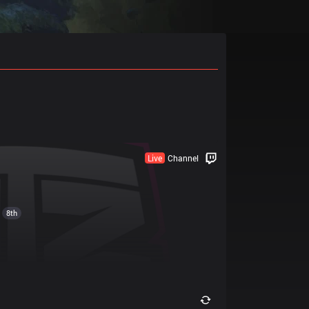
Live
Channel
8th