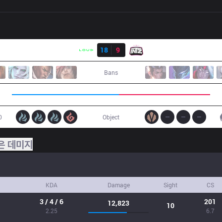
결과
LLL
18
9
ITZ
Bans
0
Object
은 데미지
KDA
Damage
Sight
CS
3 / 4 / 6
201
12,823
10
2.25
6.7