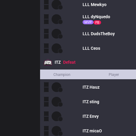
LLL
Mewkyo
LLL
dyNquedo
MVP
FB
LLL
DudsTheBoy
LLL
Ceos
ITZ
Defeat
Champion
Player
ITZ
Hauz
ITZ
sting
ITZ
Envy
ITZ
micaO