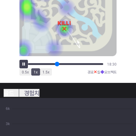
19:29
✕
◆
0.5
x
1
x
1.5
x
경로
킬
오브젝트
골드
경험치
6k
3k