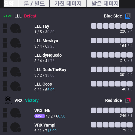
요약
룬 / 빌드
가한 데미지
받은 데미지
LLL
Defeat
Blue
Side
LLL
Tay
226
7.4
1 / 5 / 3
0.80
LLL
Mewkyo
164
5.4
3 / 4 / 6
2.25
LLL
dyNquedo
216
7.1
3 / 4 / 4
1.75
LLL
DudsTheBoy
301
9.9
3 / 2 / 3
3.00
LLL
Ceos
40
1.3
0 / 1 / 6
6.00
VRX
Victory
Red
Side
VRX
fNb
246
8.1
MVP
7 / 2 / 6
6.50
VRX
Yampi
179
5.9
6 / 1 / 7
13.00