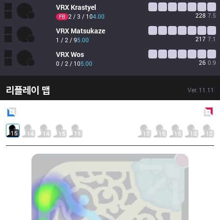
VRX
Krastyel
228
7.5
2 / 3 / 10
4.00
FB
VRX
Matsukaze
217
7.1
1 / 2 / 9
5.00
VRX
Wos
26
0.9
0 / 2 / 10
5.00
리플레이 맵
Ver.
11.11
Blue
Side
Red
Side
15
14
14
15
11
17
15
15
13
12