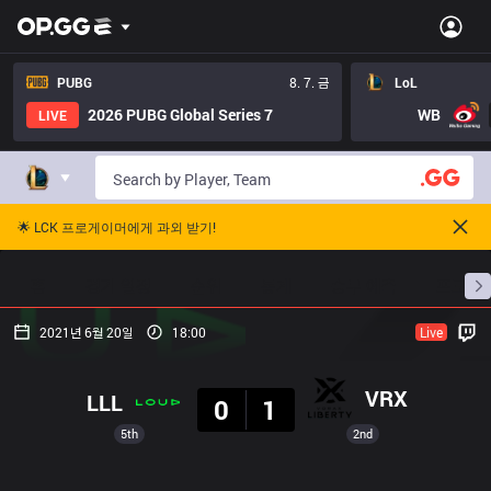
PUBG
8. 7. 금
LoL
2026 PUBG Global Series 7
WB
LIVE
🌟 LCK 프로게이머에게 과외 받기!
홈
경기 일정
순위
통계
승부 예측
프로빌
2021년 6월 20일
18:00
Live
결과
VRX
LLL
0
1
5th
2nd