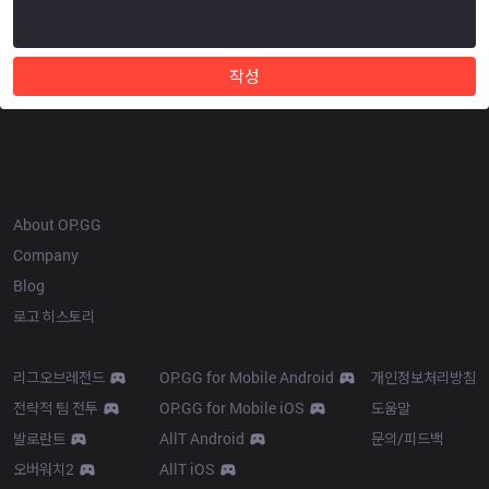
작성
OP.GG
About OP.GG
Company
Blog
로고 히스토리
Products
Resources
리그오브레전드
OP.GG for Mobile Android
개인정보처리방침
전략적 팀 전투
OP.GG for Mobile iOS
도움말
발로란트
AllT Android
문의/피드백
오버워치2
AllT iOS