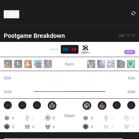
1 세트
Postgame Breakdown
Ver.
11.11
결과
VRX
fNb
LLL
10
16
VRX
30:31
MVP
Bans
10 / 16 / 22
16 / 10 / 42
KDA
KDA
52,062
57,345
Gold
Gold
Object
0
6
0
0
11
3
0
0
0
0
2
1