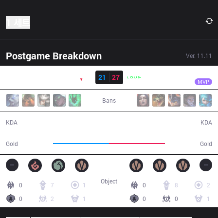
1 세트
Postgame Breakdown
Ver.
11.11
결과
PNG
Robo
PNG
21
27
LLL
43:32
MVP
Bans
21 / 27 / 53
27 / 21 / 67
KDA
KDA
76,857
76,958
Gold
Gold
Object
0
7
1
0
8
2
0
2
1
0
0
1