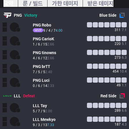
요약
룬 / 빌드
가한 데미지
받은 데미지
PNG
Victory
Blue
Side
PNG
Robo
311
7.1
MVP
9 / 4 / 7
4.00
PNG
CarioK
220
5.1
1 / 6 / 15
2.66
PNG
tinowns
273
6.3
4 / 6 / 12
2.66
PNG
brTT
454
10.4
7 / 5 / 5
2.40
PNG
Luci
49
1.1
0 / 6 / 14
2.33
LLL
Defeat
Red
Side
LLL
Tay
289
6.6
5 / 7 / 9
2.00
LLL
Mewkyo
187
4.3
9 / 3 / 13
7.33