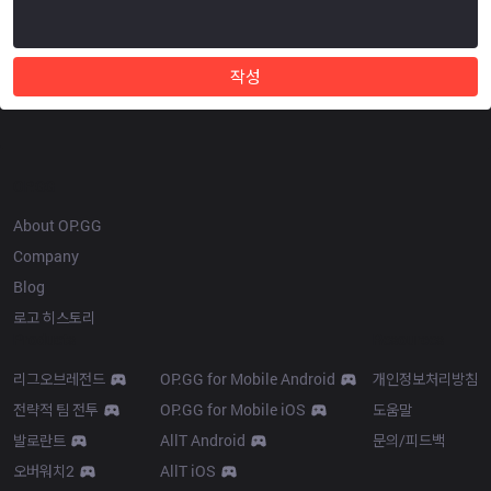
작성
OP.GG
About OP.GG
Company
Blog
로고 히스토리
Products
Resources
리그오브레전드
OP.GG for Mobile Android
개인정보처리방침
전략적 팀 전투
OP.GG for Mobile iOS
도움말
발로란트
AllT Android
문의/피드백
오버워치2
AllT iOS