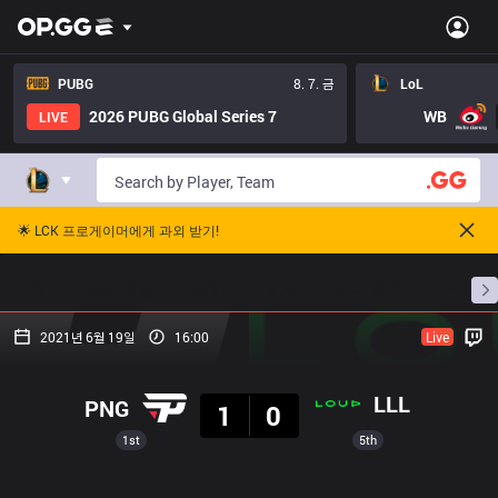
PUBG
8. 7. 금
LoL
2026 PUBG Global Series 7
WB
LIVE
🌟 LCK 프로게이머에게 과외 받기!
홈
경기 일정
순위
통계
승부 예측
프로빌
2021년 6월 19일
16:00
Live
결과
LLL
PNG
1
0
1st
5th