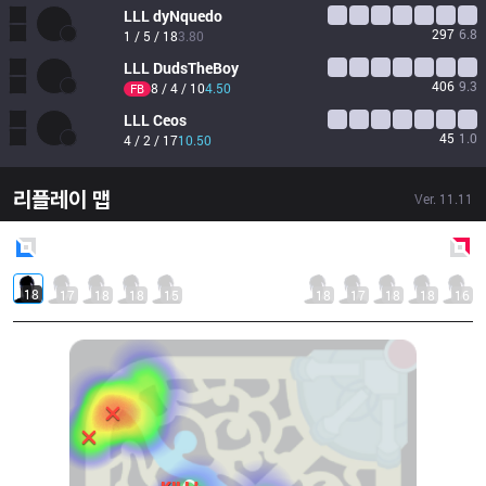
LLL
dyNquedo
297
6.8
1 / 5 / 18
3.80
LLL
DudsTheBoy
406
9.3
8 / 4 / 10
4.50
FB
LLL
Ceos
45
1.0
4 / 2 / 17
10.50
리플레이 맵
Ver.
11.11
Blue
Side
Red
Side
18
17
18
18
15
18
17
18
18
16