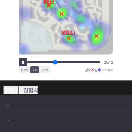
28:15
✕
◆
0.5
x
1
x
1.5
x
경로
킬
오브젝트
골드
경험치
6k
3k