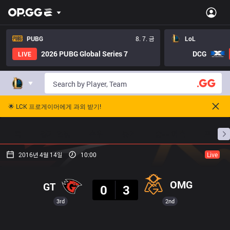
PUBG
8. 7. 금
LoL
2026 PUBG Global Series 7
DCG
LIVE
🌟 LCK 프로게이머에게 과외 받기!
홈
경기 일정
순위
통계
승부 예측
프로빌
2016년 4월 14일
10:00
Live
결과
OMG
GT
0
3
3rd
2nd