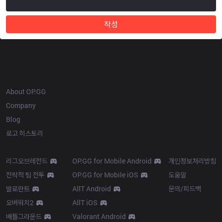
작성
OP.GG
About OP.GG
Company
Blog
로고 히스토리
Products
Resources
리그오브레전드
OP.GG for Mobile Android
개인정보처리방침
전략적 팀 전투
OP.GG for Mobile iOS
도움말
발로란트
AllT Android
문의/피드백
오버워치2
AllT iOS
배틀그라운드
Valorant Android