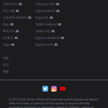
슈퍼바이브
Valorant iOS
데스크톱
Gigs Android
스트리머 오버레이
Gigs iOS
Duo
TalkG Android
톡피지지
TalkG iOS
e스포츠
Esports Android
Gigs
Esports iOS
More
제휴
광고
채용
© 2012-
2026
 OP.GG. OP.GG isn’t endorsed by Riot Games and doesn’t 
reflect the views or opinions of Riot Games or anyone officially 
involved in producing or managing League of Legends. League of 