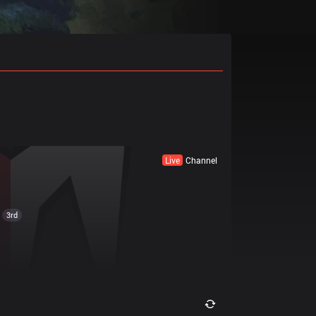
Live
Channel
3rd