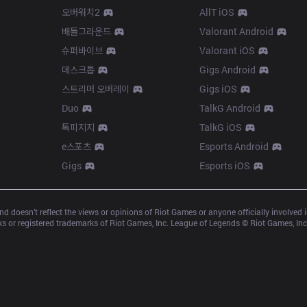
오버워치2
AllT iOS
배틀그라운드
Valorant Android
슈퍼바이브
Valorant iOS
데스크톱
Gigs Android
스트리머 오버레이
Gigs iOS
Duo
TalkG Android
톡피지지
TalkG iOS
e스포츠
Esports Android
Gigs
Esports iOS
d doesn’t reflect the views or opinions of Riot Games or anyone officially involved
 or registered trademarks of Riot Games, Inc. League of Legends © Riot Games, Inc