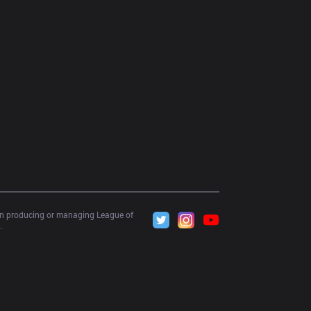
 in producing or managing League of 
.