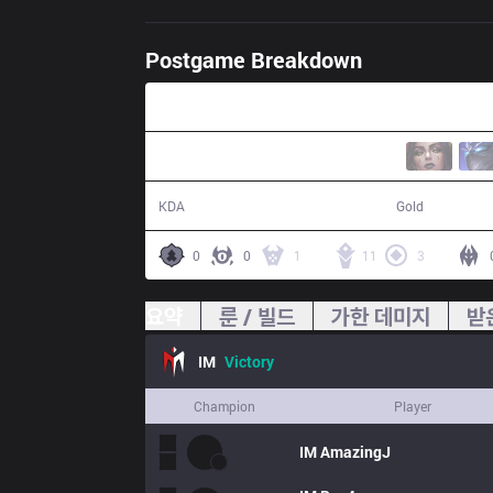
Postgame Breakdown
31:51
13 / 9 / 33
60,853
KDA
Gold
0
0
1
11
3
요약
룬 / 빌드
가한 데미지
받
IM
Victory
Champion
Player
IM
AmazingJ