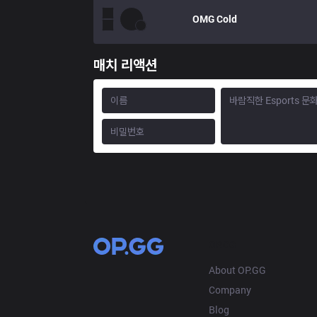
OMG
Cold
매치 리액션
OP.GG
About OP.GG
Company
Blog