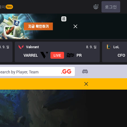
KO
레이
로그인
New
8. 9. 일
Valorant
8. 9. 일
LoL
VARREL
PR
CFO
LIVE