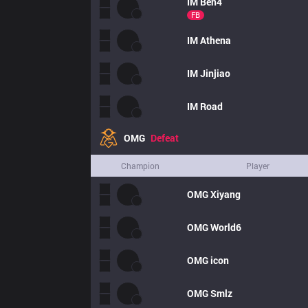
IM
Ben4
FB
IM
Athena
IM
Jinjiao
IM
Road
OMG
Defeat
Champion
Player
OMG
Xiyang
OMG
World6
OMG
icon
OMG
Smlz