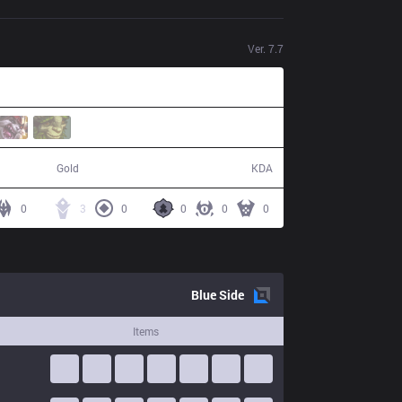
Ver.
7.7
49,277
9 / 13 / 22
Gold
KDA
0
3
0
0
0
0
Blue
Side
Items