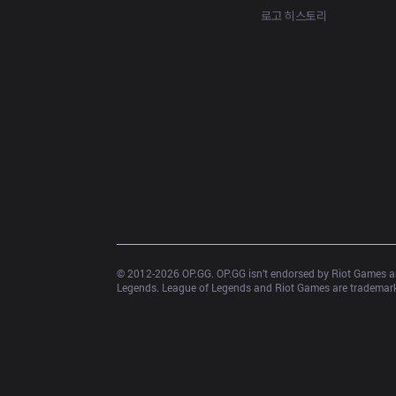
로고 히스토리
© 2012-
2026
 OP.GG. OP.GG isn’t endorsed by Riot Games an
Legends. League of Legends and Riot Games are trademarks