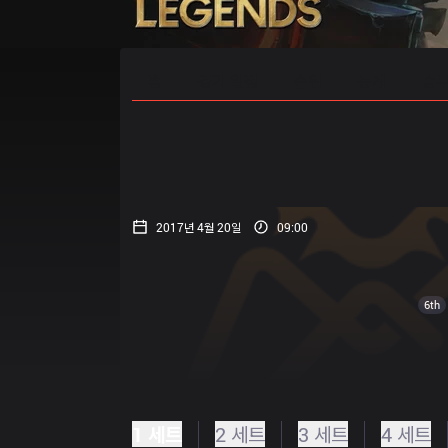
홈
경기 일정
순위
통계
승부
2017년 4월 20일
09:00
6th
1 세트
2 세트
3 세트
4 세트