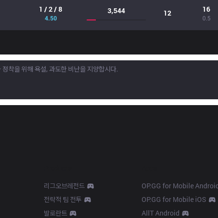
1 / 2 / 8
16
3,544
12
4.50
0.5
Products
Apps
리그오브레전드
OP.GG for Mobile Androi
전략적 팀 전투
OP.GG for Mobile iOS
발로란트
AllT Android