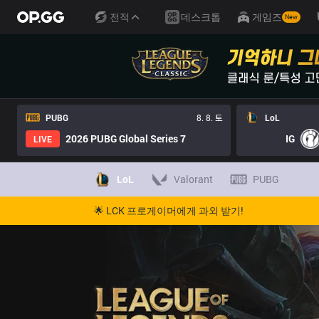
전적
데스크톱
게임즈
New
PUBG
8. 8. 토
LoL
2026 PUBG Global Series 7
IG
LIVE
LoL
Valorant
PUBG
🌟 LCK 프로게이머에게 과외 받기!