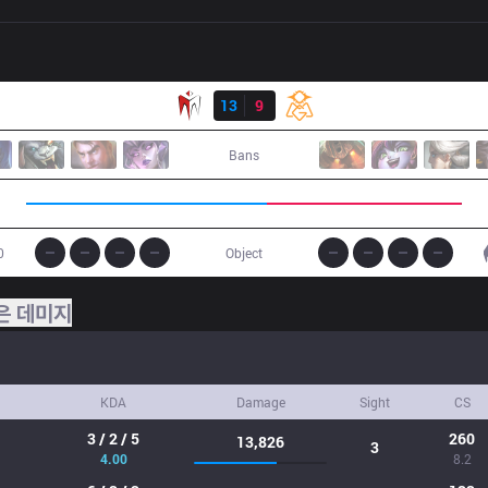
결과
IM
13
9
OMG
Bans
0
Object
은 데미지
KDA
Damage
Sight
CS
3 / 2 / 5
260
13,826
3
4.00
8.2