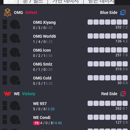
요약
룬 / 빌드
가한 데미지
받은 데미지
OMG
Defeat
Blue
Side
OMG
Xiyang
232
7.2
0 / 3 / 0
0.00
OMG
World6
136
4.2
1 / 4 / 0
0.25
OMG
icon
251
7.8
0 / 2 / 1
0.50
OMG
Smlz
310
9.6
0 / 1 / 0
0.00
OMG
Cold
30
0.9
0 / 5 / 1
0.20
WE
Victory
Red
Side
WE
957
262
8.1
5 / 0 / 6
13.20
WE
Condi
127
3.9
4 / 0 / 8
14.40
FB