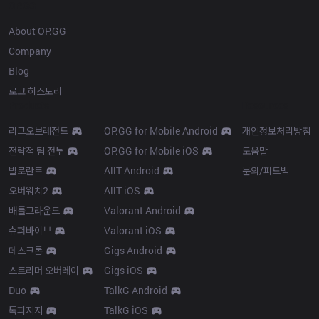
OP.GG
About OP.GG
Company
Blog
로고 히스토리
Products
Resources
리그오브레전드
OP.GG for Mobile Android
개인정보처리방침
전략적 팀 전투
OP.GG for Mobile iOS
도움말
발로란트
AllT Android
문의/피드백
오버워치2
AllT iOS
배틀그라운드
Valorant Android
슈퍼바이브
Valorant iOS
데스크톱
Gigs Android
스트리머 오버레이
Gigs iOS
Duo
TalkG Android
톡피지지
TalkG iOS