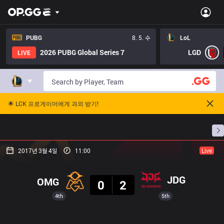
PUBG
8. 5. 수
LoL
2026 PUBG Global Series 7
LGD
LIVE
🌟 LCK 프로게이머에게 과외 받기!
홈
경기 일정
순위
통계
승부 예측
프로빌
2017년 3월 4일
11:00
Live
결과
JDG
OMG
0
2
4th
5th