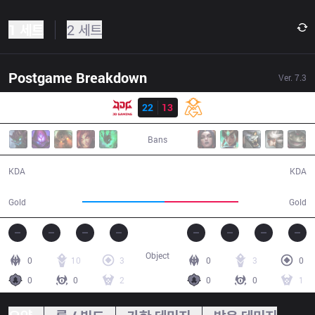
1 세트
2 세트
Postgame Breakdown
Ver.
7.3
결과
JDG
22
13
OMG
51:46
Bans
22 / 13 / 55
13 / 22 / 33
KDA
KDA
100,484
89,515
Gold
Gold
Object
0
10
3
0
3
0
0
0
2
0
0
1