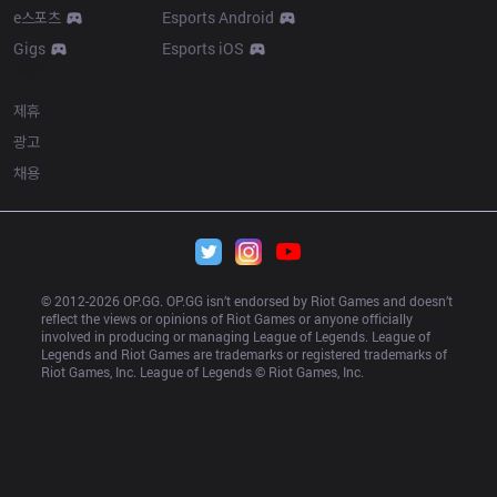
e스포츠
Esports Android
Gigs
Esports iOS
More
제휴
광고
채용
© 2012-
2026
 OP.GG. OP.GG isn’t endorsed by Riot Games and doesn’t 
reflect the views or opinions of Riot Games or anyone officially 
involved in producing or managing League of Legends. League of 
Legends and Riot Games are trademarks or registered trademarks of 
Riot Games, Inc. League of Legends © Riot Games, Inc.