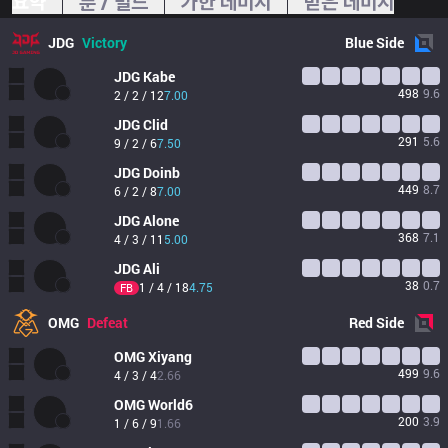
요약
룬 / 빌드
가한 데미지
받은 데미지
JDG
Victory
Blue
Side
JDG
Kabe
498
9.6
2 / 2 / 12
7.00
JDG
Clid
291
5.6
9 / 2 / 6
7.50
JDG
Doinb
449
8.7
6 / 2 / 8
7.00
JDG
Alone
368
7.1
4 / 3 / 11
5.00
JDG
Ali
38
0.7
1 / 4 / 18
4.75
FB
OMG
Defeat
Red
Side
OMG
Xiyang
499
9.6
4 / 3 / 4
2.66
OMG
World6
200
3.9
1 / 6 / 9
1.66