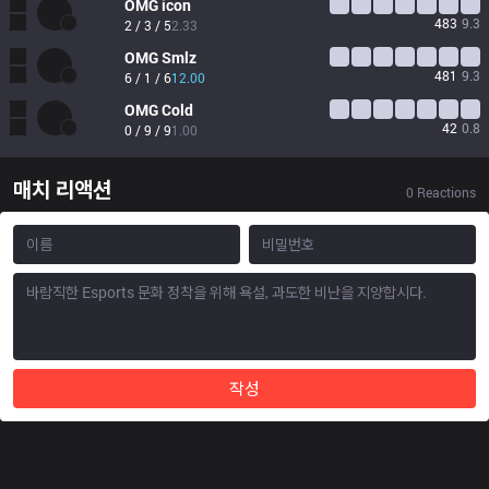
OMG
icon
483
9.3
2 / 3 / 5
2.33
OMG
Smlz
481
9.3
6 / 1 / 6
12.00
OMG
Cold
42
0.8
0 / 9 / 9
1.00
매치 리액션
0
Reactions
작성