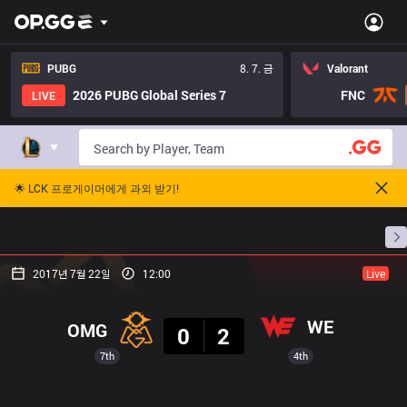
PUBG
8. 7. 금
Valorant
2026 PUBG Global Series 7
FNC
LIVE
🌟 LCK 프로게이머에게 과외 받기!
홈
경기 일정
순위
통계
승부 예측
프로빌
2017년 7월 22일
12:00
Live
결과
WE
OMG
0
2
7th
4th