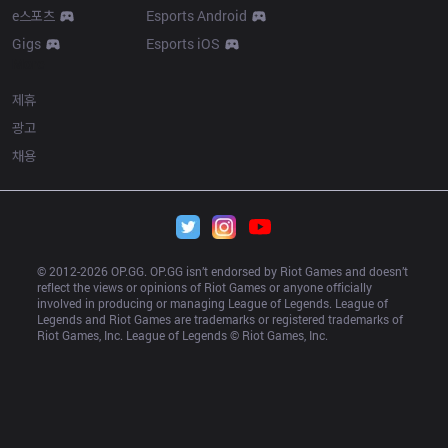
e스포츠
Esports Android
Gigs
Esports iOS
More
제휴
광고
채용
© 2012-
2026
 OP.GG. OP.GG isn’t endorsed by Riot Games and doesn’t 
reflect the views or opinions of Riot Games or anyone officially 
involved in producing or managing League of Legends. League of 
Legends and Riot Games are trademarks or registered trademarks of 
Riot Games, Inc. League of Legends © Riot Games, Inc.