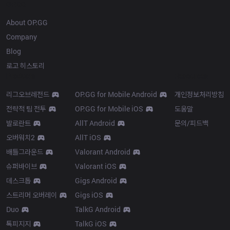
OP.GG
About OP.GG
Company
Blog
로고 히스토리
Products
Resources
리그오브레전드
OP.GG for Mobile Android
개인정보처리방침
전략적 팀 전투
OP.GG for Mobile iOS
도움말
발로란트
AllT Android
문의/피드백
오버워치2
AllT iOS
배틀그라운드
Valorant Android
슈퍼바이브
Valorant iOS
데스크톱
Gigs Android
스트리머 오버레이
Gigs iOS
Duo
TalkG Android
톡피지지
TalkG iOS