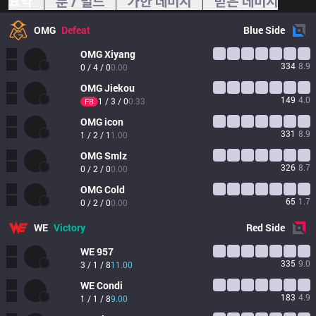
요약
룬 / 빌드
가한 데미지
받은 데미지
OMG
Defeat
Blue
Side
OMG
Xiyang
334
8.9
0 / 4 / 0
0.00
OMG
Jiekou
149
4.0
1 / 3 / 0
0.33
FB
OMG
icon
331
8.9
1 / 2 / 1
1.00
OMG
Smlz
326
8.7
0 / 2 / 0
0.00
OMG
Cold
65
1.7
0 / 2 / 0
0.00
WE
Victory
Red
Side
WE
957
335
9.0
3 / 1 / 8
11.00
WE
Condi
183
4.9
1 / 1 / 8
9.00