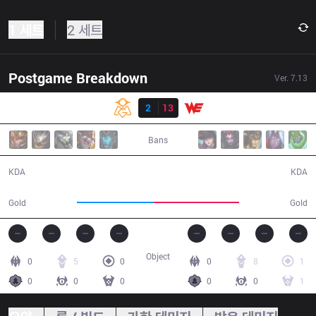
1 세트
2 세트
Postgame Breakdown
Ver.
7.13
결과
OMG
2
13
WE
37:23
Bans
2 / 13 / 1
13 / 2 / 38
KDA
KDA
60,245
67,295
Gold
Gold
Object
0
5
0
0
8
1
0
0
0
0
0
1