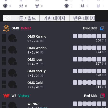
0
0
0
0
0
1
요약
룬 / 빌드
가한 데미지
받은 데미지
OMG
Defeat
Blue
Side
OMG
Xiyang
250
7.5
0 / 2 / 4
2.00
OMG
World6
174
5.2
3 / 2 / 0
1.50
OMG
icon
327
9.8
1 / 4 / 2
0.75
OMG
chel1y
328
9.8
1 / 3 / 3
1.33
OMG
Cold
115
3.4
1 / 4 / 4
1.25
WE
Victory
Red
Side
WE
957
291
8.7