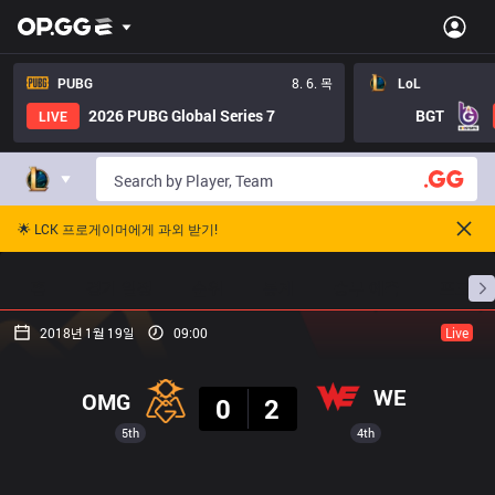
PUBG
8. 6. 목
LoL
2026 PUBG Global Series 7
BGT
LIVE
🌟 LCK 프로게이머에게 과외 받기!
홈
경기 일정
순위
통계
승부 예측
프로빌
2018년 1월 19일
09:00
Live
결과
WE
OMG
0
2
5th
4th