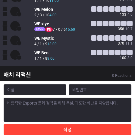
1 / 1 / 10
11.00
WE
Melon
133
4.0
2 / 3 / 10
4.00
WE
xiye
358
10.7
MVP
7 / 0 / 6
15.60
FB
WE
Mystic
370
11.1
4 / 1 / 9
13.00
WE
Ben
100
3.0
1 / 1 / 8
9.00
매치 리액션
0
Reactions
작성