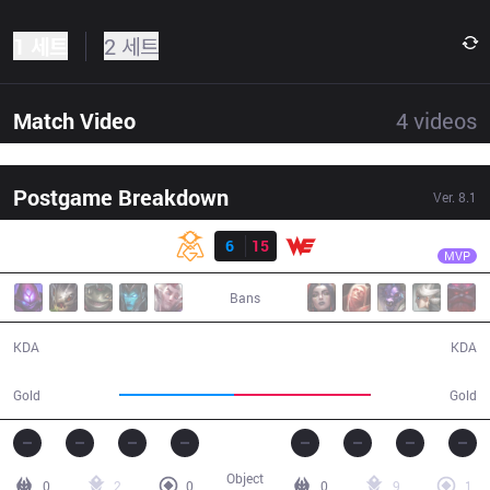
1 세트
2 세트
Match Video
4
videos
Postgame Breakdown
Ver.
8.1
결과
WE
xiye
OMG
6
15
WE
33:26
MVP
Bans
6 / 15 / 13
15 / 6 / 43
KDA
KDA
56,103
66,512
Gold
Gold
Object
0
2
0
0
9
1