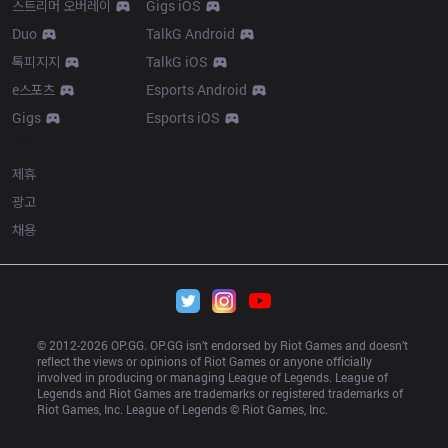
스트리머 오버레이
Gigs iOS
Duo
TalkG Android
톡피지지
TalkG iOS
e스포츠
Esports Android
Gigs
Esports iOS
More
제휴
광고
채용
© 2012-
2026
 OP.GG. OP.GG isn’t endorsed by Riot Games and doesn’t 
reflect the views or opinions of Riot Games or anyone officially 
involved in producing or managing League of Legends. League of 
Legends and Riot Games are trademarks or registered trademarks of 
Riot Games, Inc. League of Legends © Riot Games, Inc.