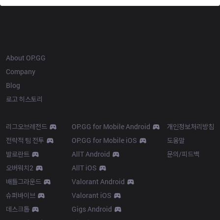
OP.GG
About OP.GG
Company
Blog
로고 히스토리
Products
Resources
리그오브레전드
OP.GG for Mobile Android
개인정보처리방침
전략적 팀 전투
OP.GG for Mobile iOS
도움말
발로란트
AllT Android
문의/피드백
오버워치2
AllT iOS
배틀그라운드
Valorant Android
슈퍼바이브
Valorant iOS
데스크톱
Gigs Android