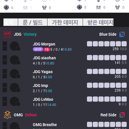
0
0
0
0
1
0
요약
룬 / 빌드
가한 데미지
받은 데미지
JDG
Victory
Blue
Side
JDG
Morgan
259
10.0
MVP
5 / 0 / 4
10.80
FB
JDG
xiaohan
141
5.5
4 / 0 / 5
10.80
JDG
Yagao
205
8.0
6 / 1 / 3
9.00
JDG
Imp
239
9.3
2 / 1 / 7
9.00
JDG
LvMao
9
0.3
1 / 0 / 11
14.40
OMG
Defeat
Red
Side
OMG
Breathe