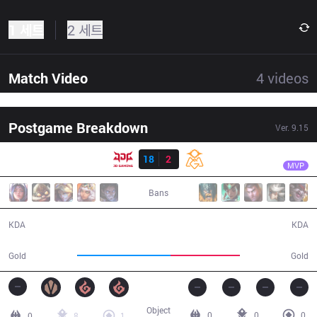
1 세트
2 세트
Match Video
4
videos
Postgame Breakdown
Ver.
9.15
결과
JDG
Morgan
JDG
18
2
OMG
25:47
MVP
Bans
18 / 2 / 30
2 / 18 / 3
KDA
KDA
50,785
37,495
Gold
Gold
Object
0
0
0
0
8
1