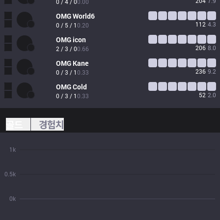
204
7.9
0 / 4 / 0
0.00
OMG
World6
112
4.3
0 / 5 / 1
0.20
OMG
icon
206
8.0
2 / 3 / 0
0.66
OMG
Kane
236
9.2
0 / 3 / 1
0.33
OMG
Cold
52
2.0
0 / 3 / 1
0.33
골드
경험치
1k
0.5k
0k