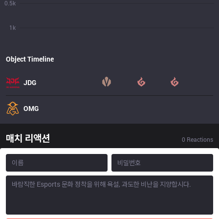
0.5k
1k
Object Timeline
JDG
OMG
매치 리액션
0
Reactions