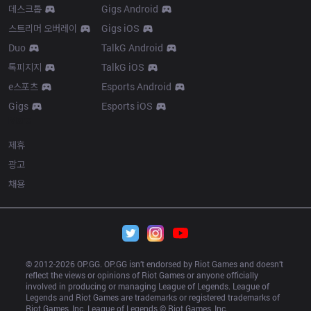
데스크톱
Gigs Android
스트리머 오버레이
Gigs iOS
Duo
TalkG Android
톡피지지
TalkG iOS
e스포츠
Esports Android
Gigs
Esports iOS
More
제휴
광고
채용
© 2012-
2026
 OP.GG. OP.GG isn’t endorsed by Riot Games and doesn’t 
reflect the views or opinions of Riot Games or anyone officially 
involved in producing or managing League of Legends. League of 
Legends and Riot Games are trademarks or registered trademarks of 
Riot Games, Inc. League of Legends © Riot Games, Inc.