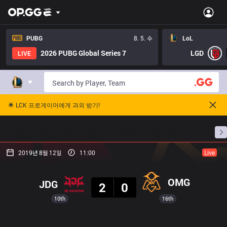
PUBG
8. 5. 수
LoL
2026 PUBG Global Series 7
LGD
LIVE
🌟 LCK 프로게이머에게 과외 받기!
홈
경기 일정
순위
통계
승부 예측
프로빌
2019년 8월 12일
11:00
Live
결과
OMG
JDG
2
0
10th
16th