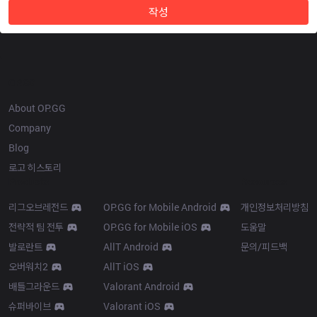
작성
OP.GG
About OP.GG
Company
Blog
로고 히스토리
Products
Resources
리그오브레전드
OP.GG for Mobile Android
개인정보처리방침
전략적 팀 전투
OP.GG for Mobile iOS
도움말
발로란트
AllT Android
문의/피드백
오버워치2
AllT iOS
배틀그라운드
Valorant Android
슈퍼바이브
Valorant iOS