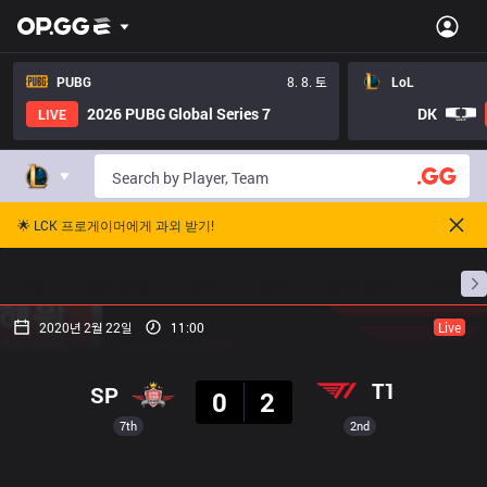
PUBG
8. 8. 토
LoL
2026 PUBG Global Series 7
DK
LIVE
🌟 LCK 프로게이머에게 과외 받기!
홈
경기 일정
순위
통계
승부 예측
프로빌
2020년 2월 22일
11:00
Live
결과
T1
SP
0
2
7th
2nd