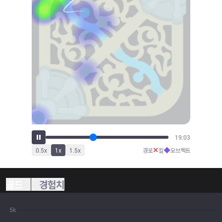
21:11
✕
◆
0.5
x
1
x
1.5
x
경로
킬
오브젝트
골드
경험치
5k