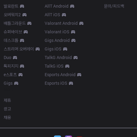
발로란트
AllT Android
문의/피드백
오버워치2
AllT iOS
배틀그라운드
Valorant Android
슈퍼바이브
Valorant iOS
데스크톱
Gigs Android
스트리머 오버레이
Gigs iOS
Duo
TalkG Android
톡피지지
TalkG iOS
e스포츠
Esports Android
Gigs
Esports iOS
More
제휴
광고
채용