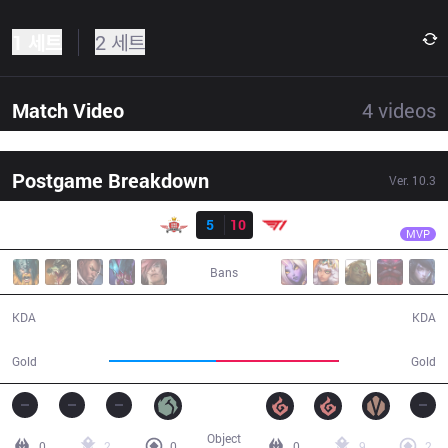
1 세트
2 세트
Match Video
4
videos
Postgame Breakdown
Ver.
10.3
결과
T1
Teddy
SP
5
10
T1
31:37
MVP
Bans
5 / 10 / 9
10 / 5 / 33
KDA
KDA
50,083
57,132
Gold
Gold
Object
0
2
0
0
9
2