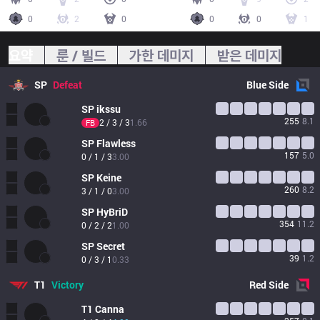
0
2
0
0
0
1
요약
룬 / 빌드
가한 데미지
받은 데미지
SP
Defeat
Blue
Side
SP
ikssu
255
8.1
2 / 3 / 3
1.66
FB
SP
Flawless
157
5.0
0 / 1 / 3
3.00
SP
Keine
260
8.2
3 / 1 / 0
3.00
SP
HyBriD
354
11.2
0 / 2 / 2
1.00
SP
Secret
39
1.2
0 / 3 / 1
0.33
T1
Victory
Red
Side
T1
Canna