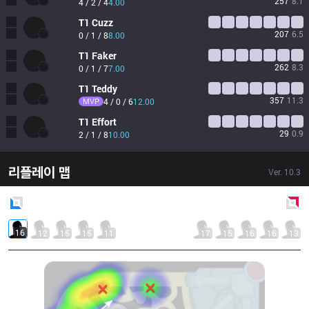
257
8.1
4 / 2 / 4
4.00
T1
Cuzz
207
6.5
0 / 1 / 8
8.00
T1
Faker
262
8.3
0 / 1 / 7
7.00
T1
Teddy
357
11.3
MVP
4 / 0 / 6
12.00
T1
Effort
29
0.9
2 / 1 / 8
10.00
리플레이 맵
Ver.
10.3
Blue
Side
Red
Side
16
12
15
15
11
17
15
16
16
13