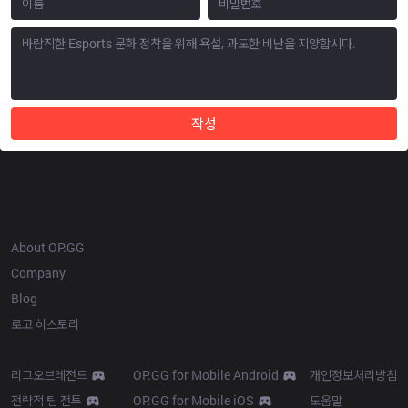
작성
OP.GG
About OP.GG
Company
Blog
로고 히스토리
Products
Resources
리그오브레전드
OP.GG for Mobile Android
개인정보처리방침
전략적 팀 전투
OP.GG for Mobile iOS
도움말