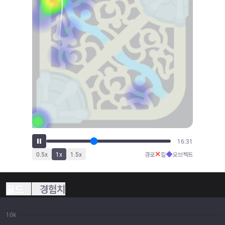
18:15
✕
◆
0.5
x
1
x
1.5
x
경로
킬
오브젝트
골드
경험치
10k