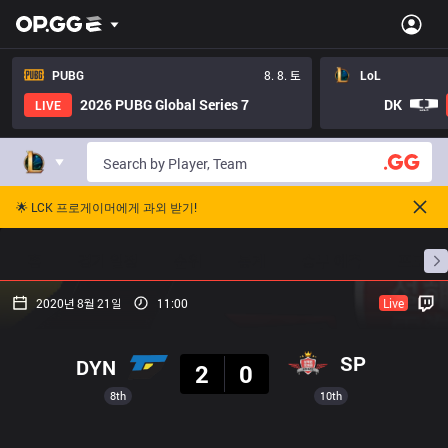
PUBG
8. 8. 토
LoL
2026 PUBG Global Series 7
DK
LIVE
🌟 LCK 프로게이머에게 과외 받기!
홈
경기 일정
순위
통계
승부 예측
프로빌
2020년 8월 21일
11:00
Live
결과
SP
DYN
2
0
8th
10th