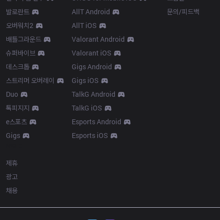
발로란트
AllT Android
문의/피드백
오버워치2
AllT iOS
배틀그라운드
Valorant Android
슈퍼바이브
Valorant iOS
데스크톱
Gigs Android
스트리머 오버레이
Gigs iOS
Duo
TalkG Android
톡피지지
TalkG iOS
e스포츠
Esports Android
Gigs
Esports iOS
More
제휴
광고
채용