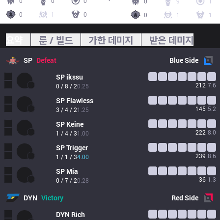
0
0
0
0
9
1
0
1
0
0
1
1
요약
룬 / 빌드
가한 데미지
받은 데미지
SP
Defeat
Blue
Side
SP
ikssu
212
7.6
0 / 8 / 2
0.25
SP
Flawless
145
5.2
3 / 4 / 2
1.25
SP
Keine
222
8.0
1 / 4 / 3
1.00
SP
Trigger
239
8.6
1 / 1 / 3
4.00
SP
Mia
36
1.3
0 / 7 / 2
0.28
DYN
Victory
Red
Side
DYN
Rich