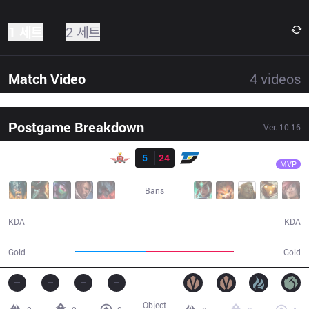
1 세트
2 세트
Match Video
4
videos
Postgame Breakdown
Ver.
10.16
결과
DYN
Rich
SP
5
24
DYN
27:46
MVP
Bans
5 / 24 / 12
24 / 5 / 57
KDA
KDA
43,035
54,139
Gold
Gold
Object