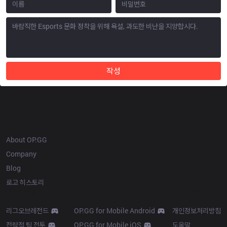
작성
OP.GG
About OP.GG
Company
Blog
로고 히스토리
Products
Resources
리그오브레전드
OP.GG for Mobile Android
개인정보처리방침
전략적 팀 전투
OP.GG for Mobile iOS
도움말