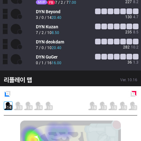
227
8.2
MVP
7 / 2 / 7
7.00
FB
DYN
Beyond
130
4.7
3 / 0 / 14
20.40
DYN
Kuzan
235
8.5
7 / 2 / 10
8.50
DYN
deokdam
282
10.2
7 / 0 / 10
20.40
DYN
GuGer
36
1.3
0 / 1 / 16
16.00
리플레이 맵
Ver.
10.16
Blue
Side
Red
Side
14
13
14
14
10
16
13
15
15
12