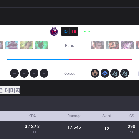
결과
NMG
15
18
LLL
Bans
1
Object
은 데미지
KDA
Damage
Sight
CS
3 / 2 / 3
290
17,545
12
3.00
7.6