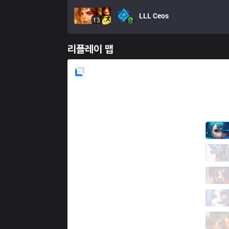
LLL
Ceos
13
리플레이 맵
Blue
Side
NMG
DoRun
3 / 2 / 3
NMG
Croc
1 / 5 / 11
NMG
Anyyy
3 / 3 / 7
NMG
Celo
7 / 3 / 4
NMG
Hawk
1 / 5 / 8