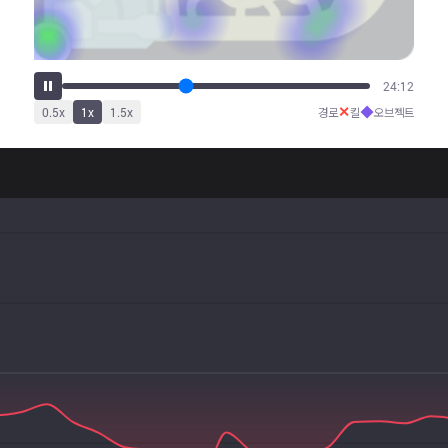
30:06
✕
◆
0.5
x
1
x
1.5
x
경로
킬
오브젝트