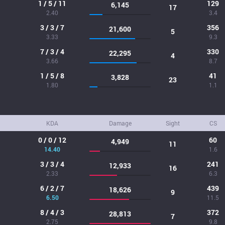
1 / 5 / 11
129
6,145
17
2.40
3.4
3 / 3 / 7
356
21,600
5
3.33
9.3
7 / 3 / 4
330
22,295
4
3.66
8.7
1 / 5 / 8
41
3,828
23
1.80
1.1
KDA
Damage
Sight
CS
0 / 0 / 12
60
4,949
11
14.40
1.6
3 / 3 / 4
241
12,933
16
2.33
6.3
6 / 2 / 7
439
18,626
9
6.50
11.5
8 / 4 / 3
372
28,813
7
2.75
9.8