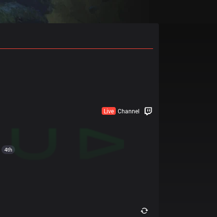
Live
Channel
4th