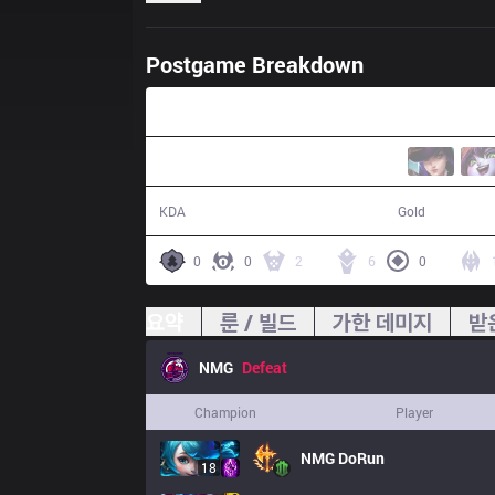
Postgame Breakdown
38:06
15 / 18 / 33
72,472
KDA
Gold
0
0
2
6
0
요약
룬 / 빌드
가한 데미지
받
NMG
Defeat
Champion
Player
NMG
DoRun
18