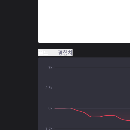
골드
경험치
7k
3.5k
0k
3.5k