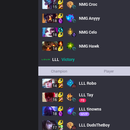
NMG
Croc
15
NMG
Anyyy
18
NMG
Celo
18
NMG
Hawk
14
LLL
Victory
Champion
Player
LLL
Robo
14
LLL
Tay
16
FB
LLL
tinowns
18
MVP
LLL
DudsTheBoy
17