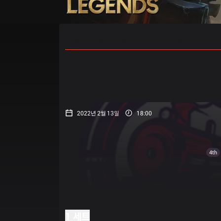
홈
경기 일정
순위
통계
승부
2022년 2월 13일
18:00
4th
1 세트