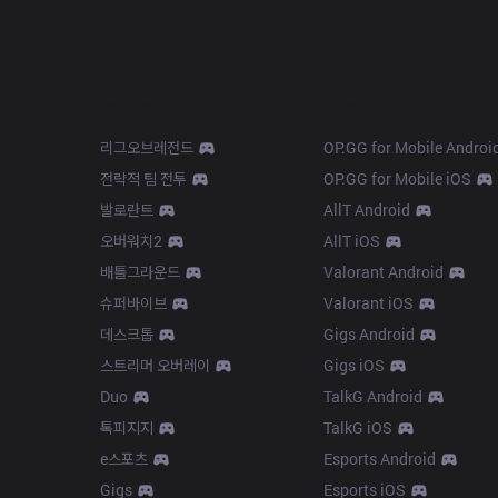
Products
Apps
리그오브레전드
OP.GG for Mobile Androi
전략적 팀 전투
OP.GG for Mobile iOS
발로란트
AllT Android
오버워치2
AllT iOS
배틀그라운드
Valorant Android
슈퍼바이브
Valorant iOS
데스크톱
Gigs Android
스트리머 오버레이
Gigs iOS
Duo
TalkG Android
톡피지지
TalkG iOS
e스포츠
Esports Android
Gigs
Esports iOS