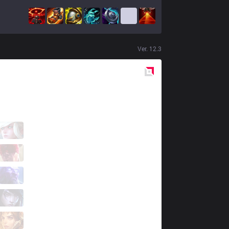
Ver.
12.3
Red
Side
LLL
Robo
0 / 0 / 12
LLL
Tay
3 / 3 / 4
LLL
tinowns
6 / 2 / 7
LLL
DudsTheBoy
8 / 4 / 3
LLL
Ceos
1 / 6 / 11