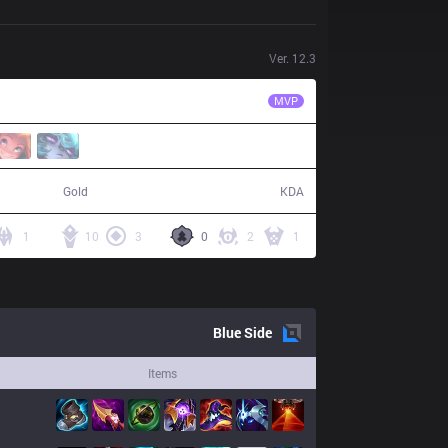
Ver.
12.3
LLL
tinowns
MVP
73,191
18 / 15 / 37
Gold
KDA
1
10
3
0
2
1
Blue
Side
Items