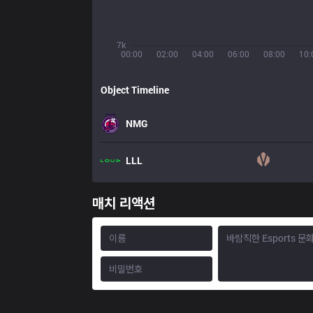
7k
00:00
02:00
04:00
06:00
08:00
10:
Object Timeline
NMG
LLL
매치 리액션