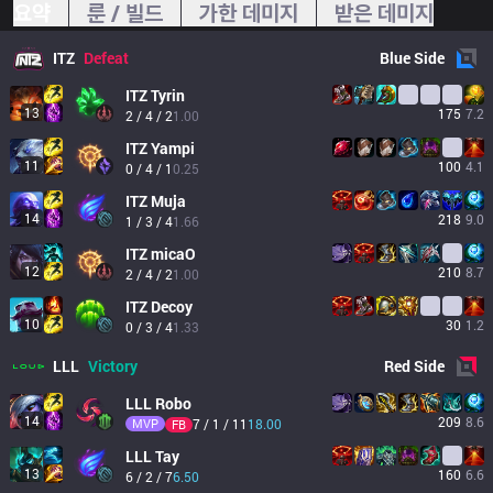
요약
룬 / 빌드
가한 데미지
받은 데미지
ITZ
Defeat
Blue
Side
ITZ
Tyrin
13
175
7.2
2 / 4 / 2
1.00
ITZ
Yampi
11
100
4.1
0 / 4 / 1
0.25
ITZ
Muja
14
218
9.0
1 / 3 / 4
1.66
ITZ
micaO
12
210
8.7
2 / 4 / 2
1.00
ITZ
Decoy
10
30
1.2
0 / 3 / 4
1.33
LLL
Victory
Red
Side
LLL
Robo
14
209
8.6
MVP
7 / 1 / 11
18.00
FB
LLL
Tay
13
160
6.6
6 / 2 / 7
6.50