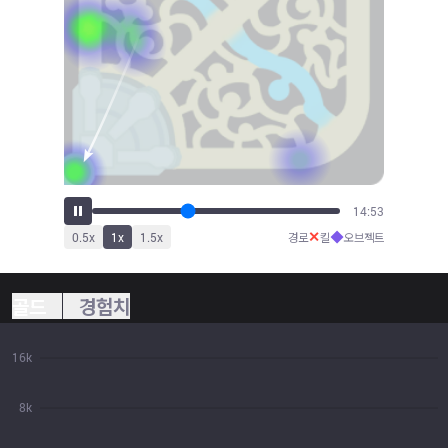
16:23
✕
◆
0.5
x
1
x
1.5
x
경로
킬
오브젝트
골드
경험치
16k
8k