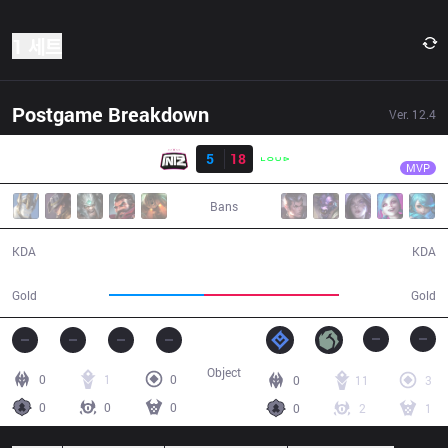
1 세트
Postgame Breakdown
Ver.
12.4
결과
LLL
Robo
ITZ
5
18
LLL
24:11
MVP
Bans
5 / 18 / 13
18 / 5 / 40
KDA
KDA
36,984
52,550
Gold
Gold
Object
0
1
0
0
11
3
0
0
0
0
2
1