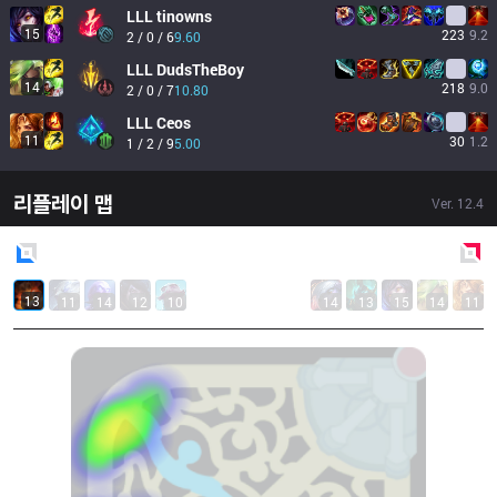
LLL
tinowns
15
223
9.2
2 / 0 / 6
9.60
LLL
DudsTheBoy
14
218
9.0
2 / 0 / 7
10.80
LLL
Ceos
11
30
1.2
1 / 2 / 9
5.00
리플레이 맵
Ver.
12.4
Blue
Side
Red
Side
13
11
14
12
10
14
13
15
14
11