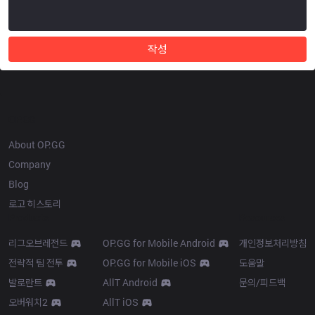
작성
OP.GG
About OP.GG
Company
Blog
로고 히스토리
Products
Resources
리그오브레전드
OP.GG for Mobile Android
개인정보처리방침
전략적 팀 전투
OP.GG for Mobile iOS
도움말
발로란트
AllT Android
문의/피드백
오버워치2
AllT iOS