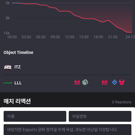
0k
8k
16k
00:00
03:00
06:00
09:00
12:00
15:00
18:00
21:00
24:13
Object Timeline
ITZ
LLL
매치 리액션
0
Reactions