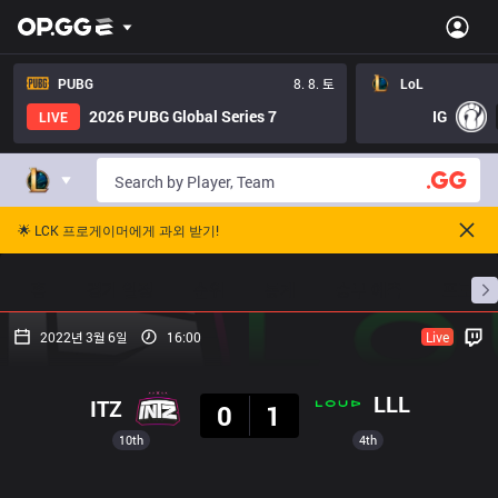
PUBG
8. 8. 토
LoL
2026 PUBG Global Series 7
IG
LIVE
🌟 LCK 프로게이머에게 과외 받기!
홈
경기 일정
순위
통계
승부 예측
프로빌
2022년 3월 6일
16:00
Live
결과
LLL
ITZ
0
1
10th
4th