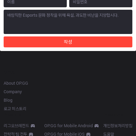
작성
OP.GG
About OP.GG
Company
Blog
로고 히스토리
Products
Resources
리그오브레전드
OP.GG for Mobile Android
개인정보처리방침
전략적 팀 전투
OP.GG for Mobile iOS
도움말