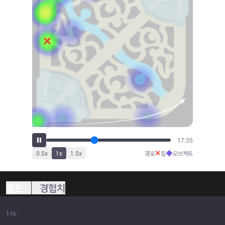
19:25
✕
◆
0.5
x
1
x
1.5
x
경로
킬
오브젝트
골드
경험치
11k