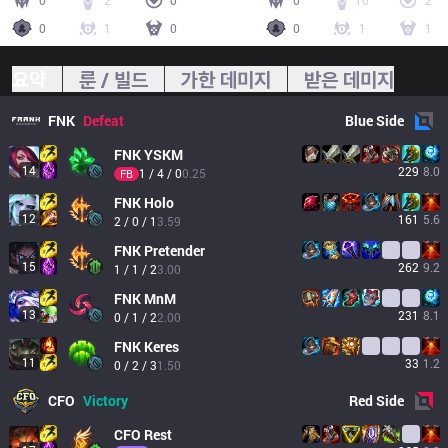
0
2
0
0
10
2
0
1
0
0
1
1
요약
룬 / 빌드
가한 데미지
받은 데미지
FNK
Defeat
Blue
Side
FNK
YSKM
14
229
8.0
1 / 4 / 0
0.25
FB
FNK
Holo
12
161
5.6
2 / 0 / 1
3.59
FNK
Pretender
15
262
9.2
1 / 1 / 2
3.00
FNK
MnM
13
231
8.1
0 / 1 / 2
2.00
FNK
Keres
11
33
1.2
0 / 2 / 3
1.50
CFO
Victory
Red
Side
CFO
Rest