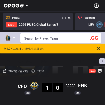
PUBG
8. 8. 토
Valorant
2026 PUBG Global Series 7
LEV
LIVE
🌟 LCK 프로게이머에게 과외 받기!
홈
경기 일정
순위
통계
승부 예측
프로빌
2022년 7월 29일
09:00
Live
결과
FNK
CFO
1
0
3rd
5th