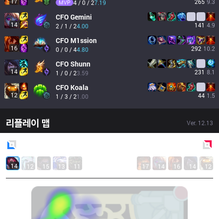
17
265
9.3
MVP
4 / 0 / 2
7.19
CFO
Gemini
14
141
4.9
2 / 1 / 2
4.00
CFO
M1ssion
16
292
10.2
0 / 0 / 4
4.80
CFO
Shunn
14
231
8.1
1 / 0 / 2
3.59
CFO
Koala
12
44
1.5
1 / 3 / 2
1.00
리플레이 맵
Ver.
12.13
Blue
Side
Red
Side
14
12
15
13
11
17
14
16
14
12