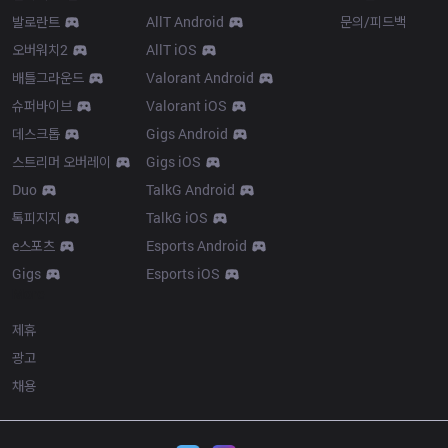
발로란트
AllT Android
문의/피드백
오버워치2
AllT iOS
배틀그라운드
Valorant Android
슈퍼바이브
Valorant iOS
데스크톱
Gigs Android
스트리머 오버레이
Gigs iOS
Duo
TalkG Android
톡피지지
TalkG iOS
e스포츠
Esports Android
Gigs
Esports iOS
More
제휴
광고
채용