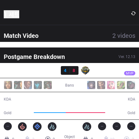
1 세트
Match Video
2
videos
Postgame Breakdown
Ver.
12.13
결과
CFO
Rest
FNK
4
8
CFO
28:30
MVP
Bans
4 / 8 / 8
8 / 4 / 12
KDA
KDA
42,808
52,844
Gold
Gold
Object