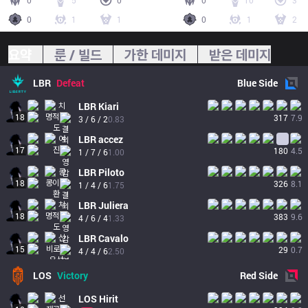
0
5
0
0
10
3
0
1
1
0
1
2
요약
룬 / 빌드
가한 데미지
받은 데미지
LBR
Defeat
Blue
Side
LBR
Kiari
18
317
7.9
3 / 6 / 2
0.83
LBR
accez
17
180
4.5
1 / 7 / 6
1.00
LBR
Piloto
18
326
8.1
1 / 4 / 6
1.75
LBR
Juliera
18
383
9.6
4 / 6 / 4
1.33
LBR
Cavalo
15
29
0.7
4 / 4 / 6
2.50
LOS
Victory
Red
Side
LOS
Hirit