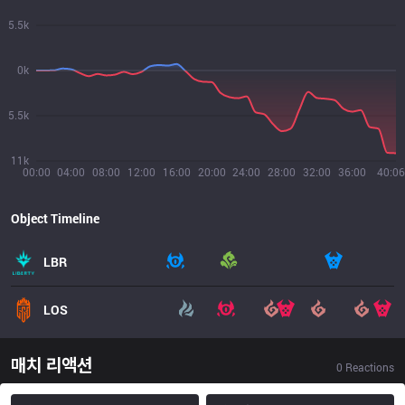
5.5k
0k
5.5k
11k
00:00
04:00
08:00
12:00
16:00
20:00
24:00
28:00
32:00
36:00
40:06
Object Timeline
LBR
LOS
매치 리액션
0
Reactions