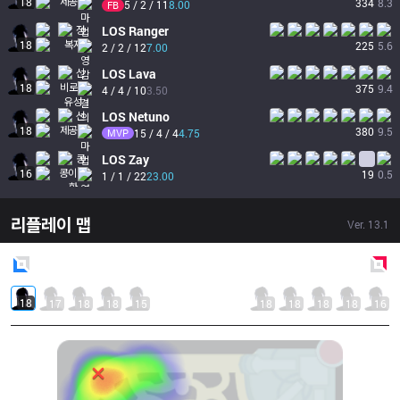
18
334
8.3
5 / 2 / 11
8.00
FB
LOS
Ranger
18
225
5.6
2 / 2 / 12
7.00
LOS
Lava
18
375
9.4
4 / 4 / 10
3.50
LOS
Netuno
18
380
9.5
MVP
15 / 4 / 4
4.75
LOS
Zay
16
19
0.5
1 / 1 / 22
23.00
리플레이 맵
Ver.
13.1
Blue
Side
Red
Side
18
17
18
18
15
18
18
18
18
16