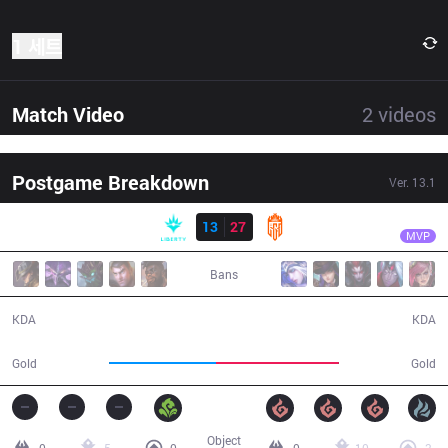
1 세트
Match Video
2
videos
Postgame Breakdown
Ver.
13.1
결과
LOS
Netuno
LBR
13
27
LOS
40:06
MVP
Bans
13 / 27 / 24
27 / 13 / 59
KDA
KDA
71,874
81,933
Gold
Gold
Object