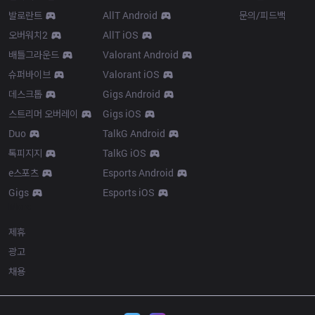
발로란트
AllT Android
문의/피드백
오버워치2
AllT iOS
배틀그라운드
Valorant Android
슈퍼바이브
Valorant iOS
데스크톱
Gigs Android
스트리머 오버레이
Gigs iOS
Duo
TalkG Android
톡피지지
TalkG iOS
e스포츠
Esports Android
Gigs
Esports iOS
More
제휴
광고
채용