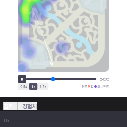
27:25
✕
◆
0.5
x
1
x
1.5
x
경로
킬
오브젝트
골드
경험치
11k