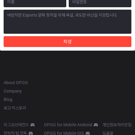
작성
OP.GG
About OP.GG
Company
Blog
로고 히스토리
Products
Resources
리그오브레전드
OP.GG for Mobile Android
개인정보처리방침
전략적 팀 전투
OP.GG for Mobile iOS
도움말