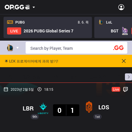
PUBG
8. 6. 목
LoL
2026 PUBG Global Series 7
BGT
LIVE
🌟 LCK 프로게이머에게 과외 받기!
홈
경기 일정
순위
통계
승부 예측
프로빌
2023년 2월 5일
18:15
Live
결과
LOS
LBR
0
1
9th
1st