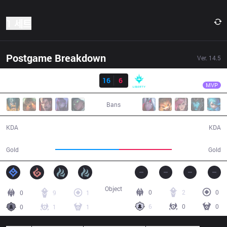
1 세트
Postgame Breakdown
Ver.
14.5
결과
FX
sting
FX
16
6
LBR
30:37
MVP
Bans
16 / 6 / 39
6 / 16 / 7
KDA
KDA
60,565
50,183
Gold
Gold
Object
0
2
0
0
9
1
6
0
0
0
1
1