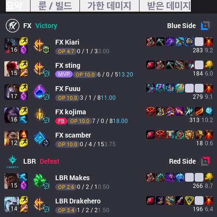
요약
룬 / 빌드
가한 데미지
받은 데미지
FX
Victory
Blue
Side
FX
Kiari
16
283
9.2
0 / 1 / 3
3.00
OP 
4.7
FX
sting
15
184
6.0
MVP
6 / 0 / 5
13.20
OP 
10.0
FX
Fuuu
17
279
9.1
3 / 1 / 8
11.00
OP 
10.0
FX
kojima
16
313
10.2
7 / 0 / 8
18.00
FB
OP 
10.0
FX
scamber
12
18
0.6
0 / 4 / 15
3.75
OP 
10.0
LBR
Defeat
Red
Side
LBR
Makes
15
266
8.7
0 / 2 / 1
0.50
OP 
2.6
LBR
Drakehero
14
196
6.4
1 / 2 / 2
1.50
OP 
3.4