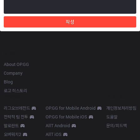
작성
OP.GG
About OP.GG
Company
Blog
로고 히스토리
Products
Resources
리그오브레전드
OP.GG for Mobile Android
개인정보처리방침
전략적 팀 전투
OP.GG for Mobile iOS
도움말
발로란트
AllT Android
문의/피드백
오버워치2
AllT iOS