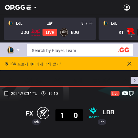
LoL
8. 7. 금
LoL
JDG
EDG
KT
LIVE
🌟 LCK 프로게이머에게 과외 받기!
홈
경기 일정
순위
통계
승부 예측
프로빌
2024년 3월 17일
19:10
Live
결과
LBR
FX
1
0
8th
6th