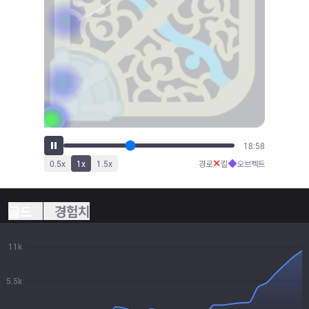
21:00
✕
◆
0.5
x
1
x
1.5
x
경로
킬
오브젝트
골드
경험치
11k
5.5k