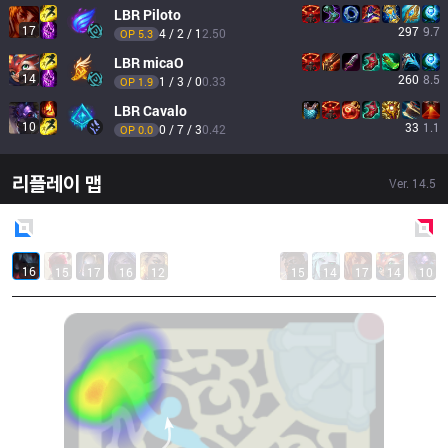
LBR
Piloto
17
297
9.7
4 / 2 / 1
2.50
OP 
5.3
LBR
micaO
14
260
8.5
1 / 3 / 0
0.33
OP 
1.9
LBR
Cavalo
10
33
1.1
0 / 7 / 3
0.42
OP 
0.0
리플레이 맵
Ver.
14.5
Blue
Side
Red
Side
16
15
17
16
12
15
14
17
14
10