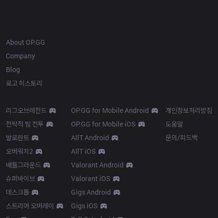
OP.GG
About OP.GG
Company
Blog
로고 히스토리
Products
Resources
리그오브레전드
OP.GG for Mobile Android
개인정보처리방침
전략적 팀 전투
OP.GG for Mobile iOS
도움말
발로란트
AllT Android
문의/피드백
오버워치2
AllT iOS
배틀그라운드
Valorant Android
슈퍼바이브
Valorant iOS
데스크톱
Gigs Android
스트리머 오버레이
Gigs iOS