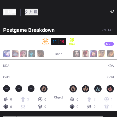
1 세트
2 세트
Postgame Breakdown
Ver.
14.1
결과
NIP
Photic
OMG
11
19
NIP
33:19
MVP
Bans
11 / 19 / 26
19 / 11 / 57
KDA
KDA
60,253
65,244
Gold
Gold
Object
0
3
0
0
7
1
0
1
0
0
0
1