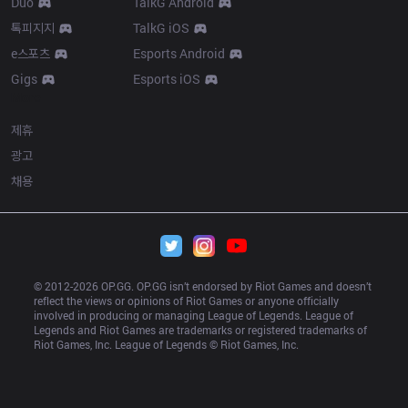
Duo
TalkG Android
톡피지지
TalkG iOS
e스포츠
Esports Android
Gigs
Esports iOS
More
제휴
광고
채용
© 2012-
2026
 OP.GG. OP.GG isn’t endorsed by Riot Games and doesn’t 
reflect the views or opinions of Riot Games or anyone officially 
involved in producing or managing League of Legends. League of 
Legends and Riot Games are trademarks or registered trademarks of 
Riot Games, Inc. League of Legends © Riot Games, Inc.