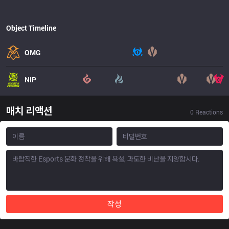
Object Timeline
OMG
NIP
매치 리액션
0
Reactions
작성