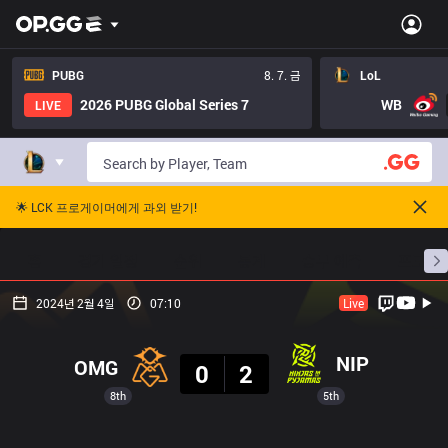
PUBG
8. 7. 금
LoL
2026 PUBG Global Series 7
WB
LIVE
🌟 LCK 프로게이머에게 과외 받기!
홈
경기 일정
순위
통계
승부 예측
프로빌
2024년 2월 4일
07:10
Live
결과
NIP
OMG
0
2
8th
5th