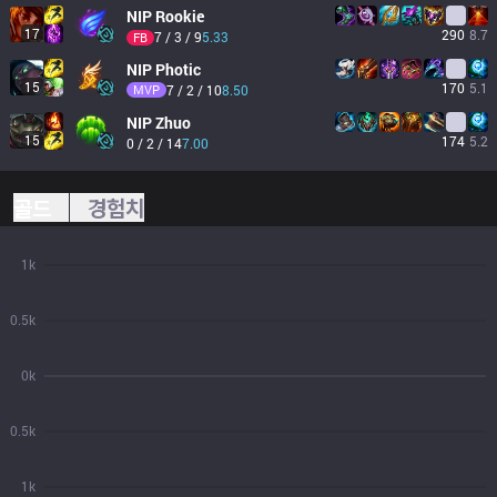
NIP
Rookie
17
290
8.7
7 / 3 / 9
5.33
FB
NIP
Photic
15
170
5.1
MVP
7 / 2 / 10
8.50
NIP
Zhuo
15
174
5.2
0 / 2 / 14
7.00
골드
경험치
1k
0.5k
0k
0.5k
1k