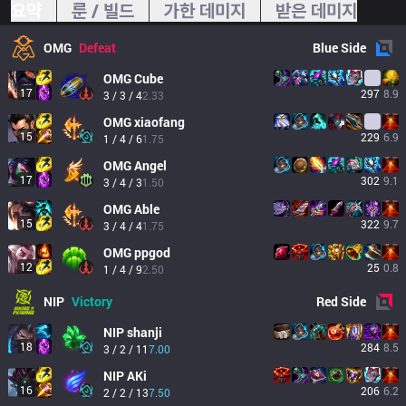
요약
룬 / 빌드
가한 데미지
받은 데미지
OMG
Defeat
Blue
Side
OMG
Cube
17
297
8.9
3 / 3 / 4
2.33
OMG
xiaofang
15
229
6.9
1 / 4 / 6
1.75
OMG
Angel
17
302
9.1
3 / 4 / 3
1.50
OMG
Able
15
322
9.7
3 / 4 / 4
1.75
OMG
ppgod
12
25
0.8
1 / 4 / 9
2.50
NIP
Victory
Red
Side
NIP
shanji
18
284
8.5
3 / 2 / 11
7.00
NIP
AKi
16
206
6.2
2 / 2 / 13
7.50