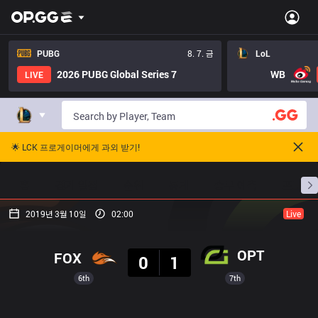
PUBG
8. 7. 금
LoL
2026 PUBG Global Series 7
WB
LIVE
🌟 LCK 프로게이머에게 과외 받기!
홈
경기 일정
순위
통계
승부 예측
프로빌
2019년 3월 10일
02:00
Live
결과
OPT
FOX
0
1
6th
7th