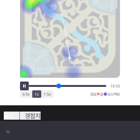
18:15
✕
◆
0.5
x
1
x
1.5
x
경로
킬
오브젝트
골드
경험치
9k