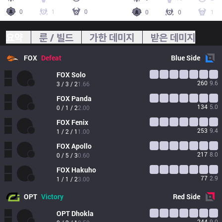
0
1
0
0
0
1
요약
룬 / 빌드
가한 데미지
받은 데미지
FOX
Defeat
Blue
Side
FOX
Solo
260
9.6
3 / 3 / 2
1.66
FOX
Panda
134
5.0
0 / 1 / 2
2.00
FOX
Fenix
253
9.4
1 / 2 / 1
1.00
FOX
Apollo
217
8.0
0 / 5 / 3
0.60
FOX
Hakuho
77
2.9
1 / 1 / 2
3.00
OPT
Victory
Red
Side
OPT
Dhokla
244
9.0