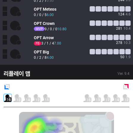
0 / 2 / 1
0.50
OPT
Meteos
124
4.6
0 / 0 / 5
6.00
OPT
Crown
281
10.4
MVP
9 / 0 / 0
10.80
OPT
Arrow
278
10.3
3 / 1 / 4
7.00
FB
OPT
Big
50
1.9
0 / 2 / 8
4.00
리플레이 맵
Ver.
9.4
Blue
Side
Red
Side
16
12
14
12
11
15
13
17
14
12