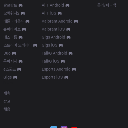
발로란트
AllT Android
문의/피드백
오버워치2
AllT iOS
배틀그라운드
Valorant Android
슈퍼바이브
Valorant iOS
데스크톱
Gigs Android
스트리머 오버레이
Gigs iOS
Duo
TalkG Android
톡피지지
TalkG iOS
e스포츠
Esports Android
Gigs
Esports iOS
More
제휴
광고
채용