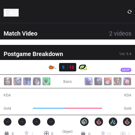
1 세트
Match Video
2
videos
Postgame Breakdown
Ver.
9.4
결과
OPT
Crown
FOX
5
12
OPT
27:01
MVP
Bans
5 / 12 / 10
12 / 5 / 18
KDA
KDA
45,442
53,442
Gold
Gold
Object
0
2
0
0
10
2