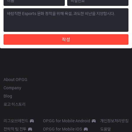
작성
OP.GG
About OP.GG
Company
Blog
로고 히스토리
Products
Resources
리그오브레전드
OP.GG for Mobile Android
개인정보처리방침
전략적 팀 전투
OP.GG for Mobile iOS
도움말