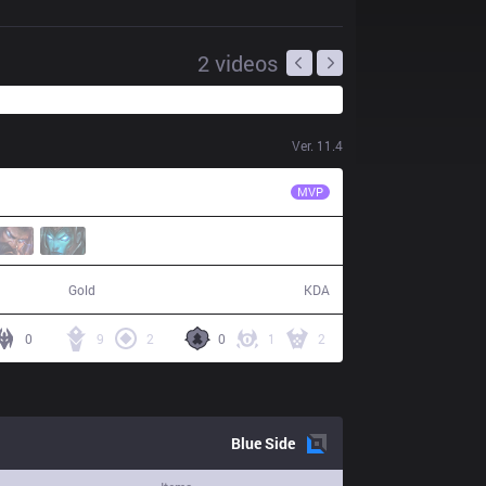
2
videos
Ver.
11.4
VIT
Crownie
MVP
57,760
8 / 3 / 23
Gold
KDA
0
9
2
0
1
2
Blue
Side