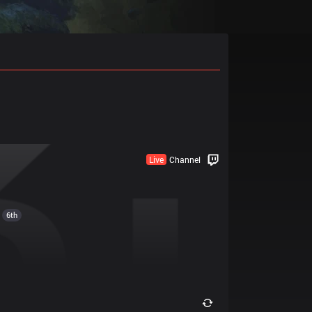
Live
Channel
6th