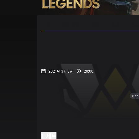
홈
경기 일정
순위
통계
승부
2021년 3월 5일
20:00
10th
1 세트