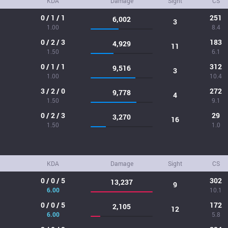
KDA
Damage
Sight
CS
0 / 1 / 1
251
6,002
3
1.00
8.4
0 / 2 / 3
183
4,929
11
1.50
6.1
0 / 1 / 1
312
9,516
3
1.00
10.4
3 / 2 / 0
272
9,778
4
1.50
9.1
0 / 2 / 3
29
3,270
16
1.50
1.0
KDA
Damage
Sight
CS
0 / 0 / 5
302
13,237
9
6.00
10.1
0 / 0 / 5
172
2,105
12
6.00
5.8