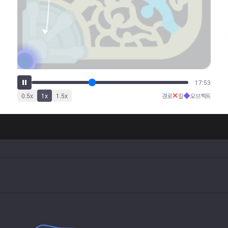
22:20
✕
◆
0.5
x
1
x
1.5
x
경로
킬
오브젝트