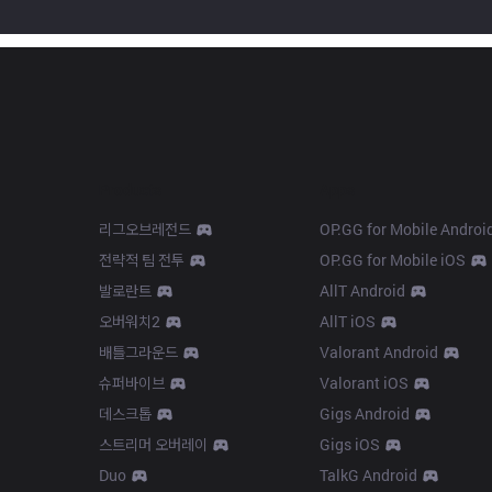
Products
Apps
리그오브레전드
OP.GG for Mobile Androi
전략적 팀 전투
OP.GG for Mobile iOS
발로란트
AllT Android
오버워치2
AllT iOS
배틀그라운드
Valorant Android
슈퍼바이브
Valorant iOS
데스크톱
Gigs Android
스트리머 오버레이
Gigs iOS
Duo
TalkG Android