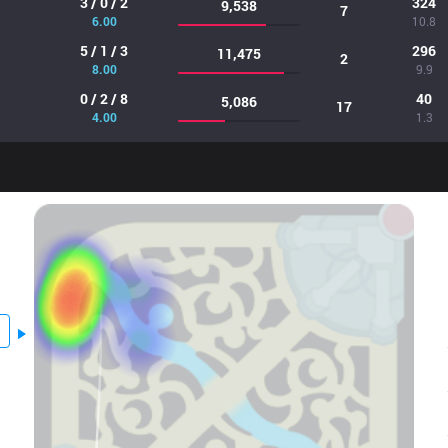
3 / 0 / 2
324
9,538
7
6.00
10.8
5 / 1 / 3
296
11,475
2
8.00
9.9
0 / 2 / 8
40
5,086
17
4.00
1.3