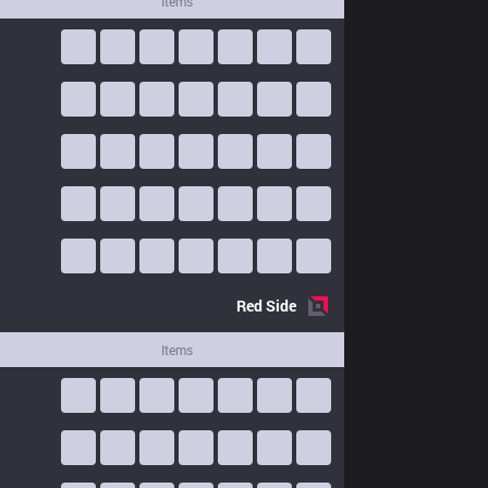
Items
Red
Side
Items