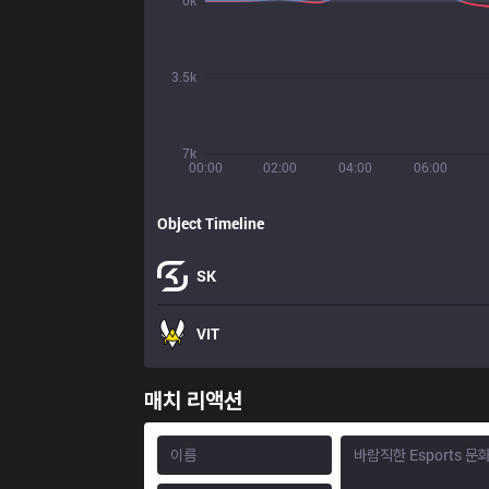
0k
3.5k
7k
00:00
02:00
04:00
06:00
Object Timeline
SK
VIT
매치 리액션