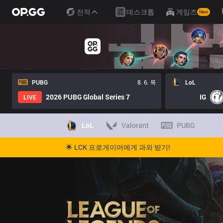
전적
데스크톱
게임즈
New
PUBG
8. 6. 목
LoL
2026 PUBG Global Series 7
IG
LIVE
LoL
Valorant
PUBG
🌟 LCK 프로게이머에게 과외 받기!