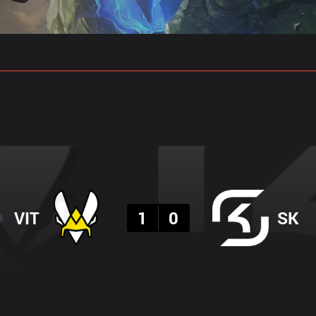
 예측
프로빌드
결과
VIT
1
0
SK