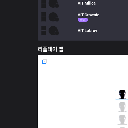
VIT
Milica
VIT
Crownie
MVP
VIT
Labrov
리플레이 맵
Blue
Side
SK
JNX
0 / 1 / 1
SK
TynX
0 / 2 / 3
SK
Blue
0 / 1 / 1