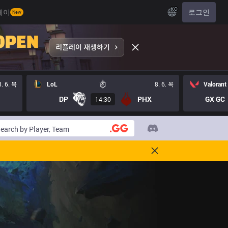
KO
레이
로그인
New
8. 6. 목
LoL
8. 6. 목
Valorant
DP
PHX
GX GC
14:30