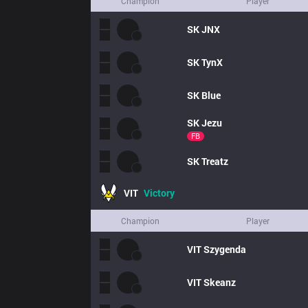
Champion
Player
SK
JNX
SK
TynX
SK
Blue
SK
Jezu
FB
SK
Treatz
VIT
Victory
Champion
Player
VIT
Szygenda
VIT
Skeanz