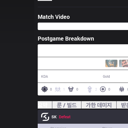
Match Video
Postgame Breakdown
29:52
3 / 8 / 8
47,262
KDA
Gold
0
1
0
2
0
요약
룬 / 빌드
가한 데미지
받
SK
Defeat